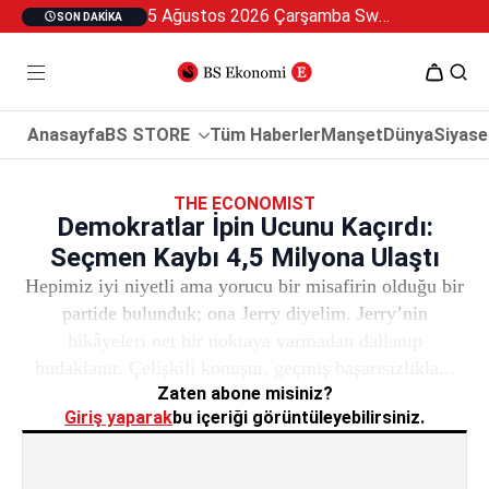
5 Ağustos 2026 Çarşamba Swan Özel 2
SON DAKIKA
Anasayfa
BS STORE
Tüm Haberler
Manşet
Dünya
Siyase
THE ECONOMIST
Demokratlar İpin Ucunu Kaçırdı:
Seçmen Kaybı 4,5 Milyona Ulaştı
Hepimiz iyi niyetli ama yorucu bir misafirin olduğu bir
partide bulunduk; ona Jerry diyelim. Jerry’nin
hikâyeleri net bir noktaya varmadan dallanıp
budaklanır. Çelişkili konuşur, geçmiş başarısızlıkla...
Zaten abone misiniz?
Giriş yaparak
bu içeriği görüntüleyebilirsiniz.