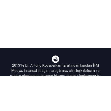
2013’te Dr. Artunç Kocabalkan tarafından kurulan İFM
Medya, finansal iletişim, araştırma, stratejik iletişim ve
medya alanlarında entegre hizmet sunan uluslararası bir
ajanstır.
destek@bsekonomi.com
Hesabım
Yazarlarımız
Sponsorluk İletişim
Kullanıcı Sözleşmesi