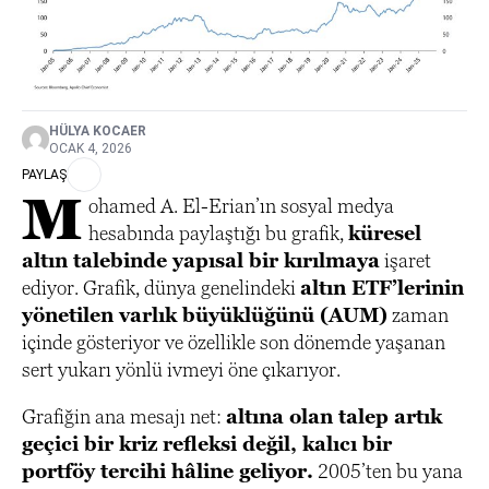
HÜLYA KOCAER
OCAK 4, 2026
PAYLAŞ
M
ohamed A. El-Erian’ın sosyal medya
hesabında paylaştığı bu grafik,
küresel
altın talebinde yapısal bir kırılmaya
işaret
ediyor. Grafik, dünya genelindeki
altın ETF’lerinin
yönetilen varlık büyüklüğünü (AUM)
zaman
içinde gösteriyor ve özellikle son dönemde yaşanan
sert yukarı yönlü ivmeyi öne çıkarıyor.
Grafiğin ana mesajı net:
altına olan talep artık
geçici bir kriz refleksi değil, kalıcı bir
portföy tercihi hâline geliyor.
2005’ten bu yana