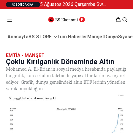
5 Ağustos 2026 Çarşamba Swan Özel 2
SON DAKIKA
Anasayfa
BS STORE
Tüm Haberler
Manşet
Dünya
Siyase
EMTIA - MANŞET
Çoklu Kırılganlık Döneminde Altın
Mohamed A. El-Erian’ın sosyal medya hesabında paylaştığı
bu grafik, küresel altın talebinde yapısal bir kırılmaya işaret
ediyor. Grafik, dünya genelindeki altın ETF’lerinin yönetilen
varlık büyüklüğün...