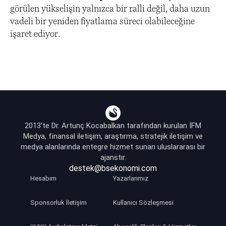
görülen yükselişin yalnızca bir ralli değil, daha uzun
vadeli bir yeniden fiyatlama süreci olabileceğine
işaret ediyor.
2013’te Dr. Artunç Kocabalkan tarafından kurulan İFM
Medya, finansal iletişim, araştırma, stratejik iletişim ve
medya alanlarında entegre hizmet sunan uluslararası bir
ajanstır.
destek@bsekonomi.com
Hesabım
Yazarlarımız
Sponsorluk İletişim
Kullanıcı Sözleşmesi