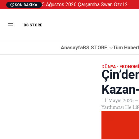
5 Ağustos 2026 Çarşamba Swan Özel 2
SON DAKIKA
BS STORE
Anasayfa
BS STORE
Tüm Haberl
DÜNYA - EKONOMI
Çin’de
Kazan
11 Mayıs 2025 – P
Yardımcısı He Life