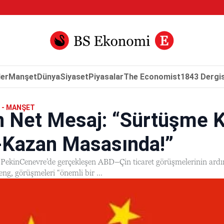
er
Manşet
Dünya
Siyaset
Piyasalar
The Economist
1843 Dergis
 - MANŞET
n Net Mesaj: “Sürtüşme 
-Kazan Masasında!”
ekinCenevre’de gerçekleşen ABD–Çin ticaret görüşmelerinin ardınd
ng, görüşmeleri “önemli bir ...