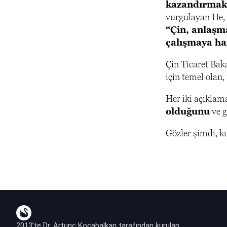
kazandırmak 
vurgulayan He, 
“Çin, anlaşma
çalışmaya ha
Çin Ticaret Ba
için temel olan,
Her iki açıklam
olduğunu
ve g
Gözler şimdi, k
2013’te Dr. Artunç Kocabalkan tarafından kurulan