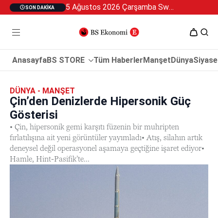
5 Ağustos 2026 Çarşamba Swan Özel 2
SON DAKIKA
Anasayfa
BS STORE
Tüm Haberler
Manşet
Dünya
Siyase
DÜNYA - MANŞET
Çin’den Denizlerde Hipersonik Güç
Gösterisi
• Çin, hipersonik gemi karşıtı füzenin bir muhripten
fırlatılışına ait yeni görüntüler yayımladı• Atış, silahın artık
deneysel değil operasyonel aşamaya geçtiğine işaret ediyor•
Hamle, Hint-Pasifik’te...