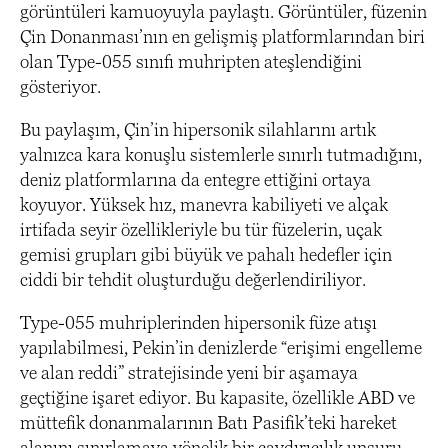
görüntüleri kamuoyuyla paylaştı. Görüntüler, füzenin
Çin Donanması’nın en gelişmiş platformlarından biri
olan Type-055 sınıfı muhripten ateşlendiğini
gösteriyor.
Bu paylaşım, Çin’in hipersonik silahlarını artık
yalnızca kara konuşlu sistemlerle sınırlı tutmadığını,
deniz platformlarına da entegre ettiğini ortaya
koyuyor. Yüksek hız, manevra kabiliyeti ve alçak
irtifada seyir özellikleriyle bu tür füzelerin, uçak
gemisi grupları gibi büyük ve pahalı hedefler için
ciddi bir tehdit oluşturduğu değerlendiriliyor.
Type-055 muhriplerinden hipersonik füze atışı
yapılabilmesi, Pekin’in denizlerde “erişimi engelleme
ve alan reddi” stratejisinde yeni bir aşamaya
geçtiğine işaret ediyor. Bu kapasite, özellikle ABD ve
müttefik donanmalarının Batı Pasifik’teki hareket
alanını sınırlamaya yönelik bir caydırıcılık unsuru