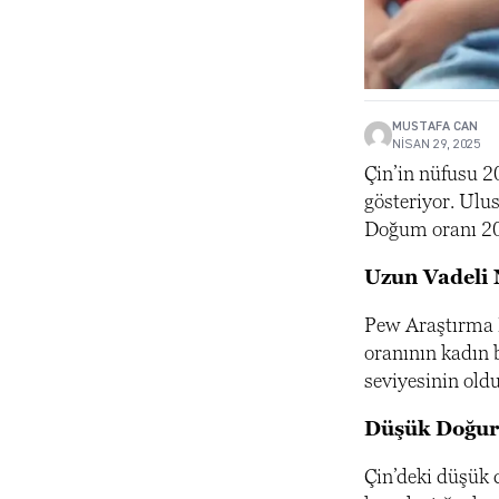
MUSTAFA CAN
NISAN 29, 2025
Çin’in nüfusu 20
gösteriyor. Ulu
Doğum oranı 202
Uzun Vadeli 
Pew Araştırma M
oranının kadın 
seviyesinin oldu
Düşük Doğurg
Çin’deki düşük d