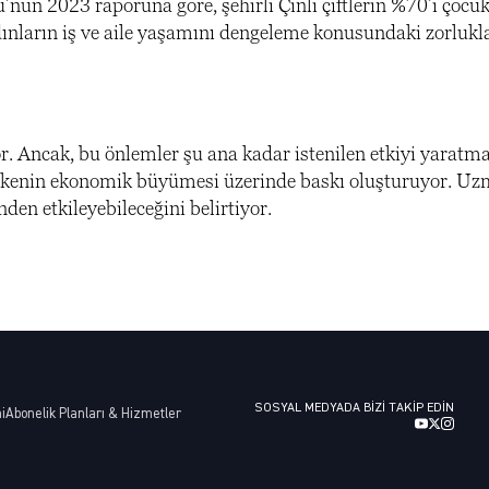
nün 2023 raporuna göre, şehirli Çinli çiftlerin %70’i çocuk
dınların iş ve aile yaşamını dengeleme konusundaki zorlukla
. Ancak, bu önlemler şu ana kadar istenilen etkiyi yaratma
ülkenin ekonomik büyümesi üzerinde baskı oluşturuyor. Uz
den etkileyebileceğini belirtiyor.
SOSYAL MEDYADA BIZI TAKIP EDIN
i
Abonelik Planları & Hizmetler
n