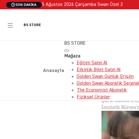
5 Ağustos 2026 Çarşamba Swan Özel 2
SON DAKIKA
BS STORE
BS STORE
Mağaza
Eğitim Satın Al
DÜNYA
Etkinlik Bilet Satın Al
Anasayfa
Çin’de 
Golden Swan Günlük Erişim
Golden Swan Abonelik Seçenek
Seviye
The Economist Abonelik
Fiziksel Ürünler
Çin’in nüfusu 2024
İstatistik Bürosu’n