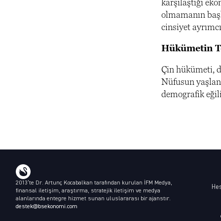
karşılaştığı ek
olmamanın başlı
cinsiyet ayrımcı
Hükümetin Te
Çin hükümeti, d
Nüfusun yaşlanm
demografik eğili
2013’te Dr. Artunç Kocabalkan tarafından kurulan İFM Medya,
He
finansal iletişim, araştırma, stratejik iletişim ve medya
alanlarında entegre hizmet sunan uluslararası bir ajanstır.
destek@bsekonomi.com