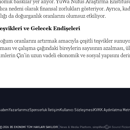
onomik baskılar yer alıyor. YuWa Nüfus Araştırma Enstitüsü’
ca nedeni olarak finansal zorlukları gösteriyor. Ayrıca, ka
lığı da doğurganlık oranlarını olumsuz etkiliyor.
şvikleri ve Gelecek Endişeleri
oğum oranlarını artırmak amacıyla çeşitli teşvikler sunuyor
ası ve çalışma çağındaki bireylerin sayısının azalması, 
mlerin Çin’in uzun vadeli ekonomik ve sosyal yapısını derin
sabım
Yazarlarımız
Sponsorluk İletişim
Kullanıcı Sözleşmesi
KVKK Aydınlatma Metn
|
News & Media Platform, simplified
A Sound Fictio
© 2026 BS EKONOMI TÜM HAKLARI SAKLIDIR.