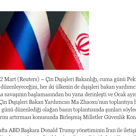
2 Mart (Reuters) – Çin Dışişleri Bakanlığı, cuma günü Pekin
 düzenleyeceğini, her iki ülkenin de dışişleri bakan yardım
 savaşının başlamasından bu yana derinleşti ve Ocak ayında 
var.Çin Dışişleri Bakan Yardımcısı Ma Zhaoxu’nun toplantıya
günü düzenlediği olağan basın toplantısında şunları söyled
ını artırması konusunda Birleşmiş Milletler Güvenlik Kons
afta ABD Başkanı Donald Trump yönetiminin İran ile iletiş