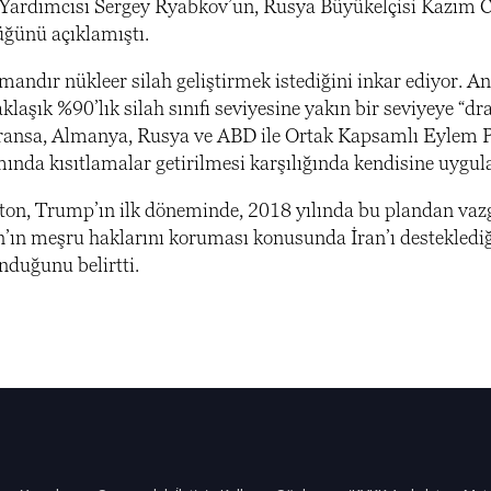
 Yardımcısı Sergey Ryabkov’un, Rusya Büyükelçisi Kazım Cel
üğünü açıklamıştı.
andır nükleer silah geliştirmek istediğini inkar ediyor.
aklaşık %90’lık silah sınıfı seviyesine yakın bir seviyeye “
 Fransa, Almanya, Rusya ve ABD ile Ortak Kapsamlı Eylem P
ında kısıtlamalar getirilmesi karşılığında kendisine uygula
n, Trump’ın ilk döneminde, 2018 yılında bu plandan vazge
an’ın meşru haklarını koruması konusunda İran’ı desteklediğ
nduğunu belirtti.