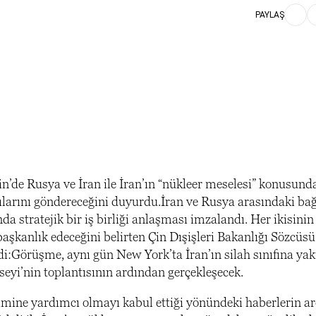
PAYLAŞ
’de Rusya ve İran ile İran’ın “nükleer meselesi” konusunda
cılarını göndereceğini duyurdu.İran ve Rusya arasındaki bağ
stratejik bir iş birliği anlaşması imzalandı. Her ikisinin 
 başkanlık edeceğini belirten Çin Dışişleri Bakanlığı Sözcü
i:Görüşme, aynı gün New York’ta İran’ın silah sınıfına yak
eyi’nin toplantısının ardından gerçekleşecek.
imine yardımcı olmayı kabul ettiği yönündeki haberlerin a