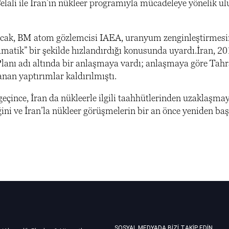
ali ile İran’ın nükleer programıyla mücadeleye yönelik ul
 Ancak, BM atom gözlemcisi IAEA, uranyum zenginleştirmesi
dramatik” bir şekilde hızlandırdığı konusunda uyardı.İran, 20
lanı adı altında bir anlaşmaya vardı; anlaşmaya göre Tahr
nan yaptırımlar kaldırılmıştı.
çince, İran da nükleerle ilgili taahhütlerinden uzaklaşma
ini ve İran’la nükleer görüşmelerin bir an önce yeniden baş
SOSYAL MEDYADA BIZI TAKIP EDIN