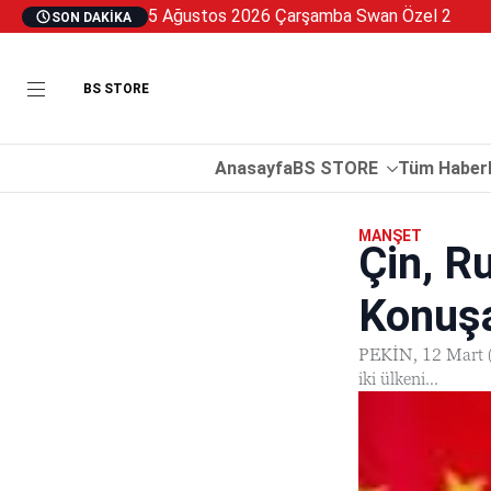
5 Ağustos 2026 Çarşamba Swan Özel 2
SON DAKIKA
BS STORE
Anasayfa
BS STORE
Tüm Haberl
MANŞET
Çin, R
Konuş
PEKİN, 12 Mart (R
iki ülkeni...