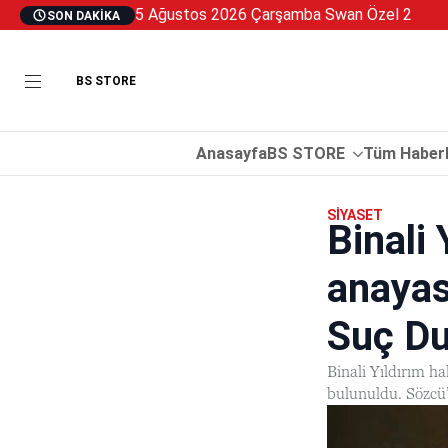
5 Ağustos 2026 Çarşamba Swan Özel 2
SON DAKIKA
BS STORE
Anasayfa
BS STORE
Tüm Haberl
SIYASET
Binali
anayas
Suç Du
Binali Yıldırım h
bulunuldu. Sözcü’