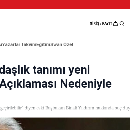
5 Ağustos 202
GIRIŞ / KAYIT
i
Yazarlar
Takvim
Eğitim
Swan Özel
daşlık tanımı yeni
 Açıklaması Nedeniyle
geçirilebilir” diyen eski Başbakan Binali Yıldırım hakkında suç d