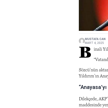
MUSTAFA CAN
MART 4, 2025
B
inali Y
“Vatand
Sözcü’nün aktar
Yıldırım’ın Anay
“Anayasa’yı 
Dilekçede, AKP’
maddesinde yer 