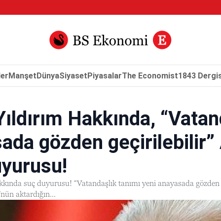
er
Manşet
Dünya
Siyaset
Piyasalar
The Economist
1843 Dergis
 Yıldırım Hakkında, “Vatan
ada gözden geçirilebilir”
yurusu!
akkında suç duyurusu! “Vatandaşlık tanımı yeni anayasada gözden 
nün aktardığın...