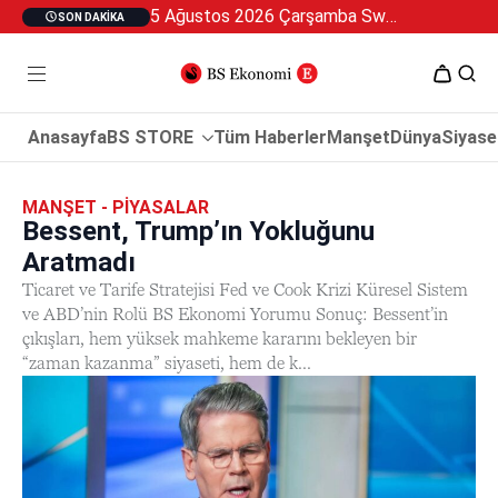
5 Ağustos 2026 Çarşamba Swan Özel 2
SON DAKIKA
Anasayfa
BS STORE
Tüm Haberler
Manşet
Dünya
Siyase
MANŞET - PIYASALAR
Bessent, Trump’ın Yokluğunu
Aratmadı
Ticaret ve Tarife Stratejisi Fed ve Cook Krizi Küresel Sistem
ve ABD’nin Rolü BS Ekonomi Yorumu Sonuç: Bessent’in
çıkışları, hem yüksek mahkeme kararını bekleyen bir
“zaman kazanma” siyaseti, hem de k...