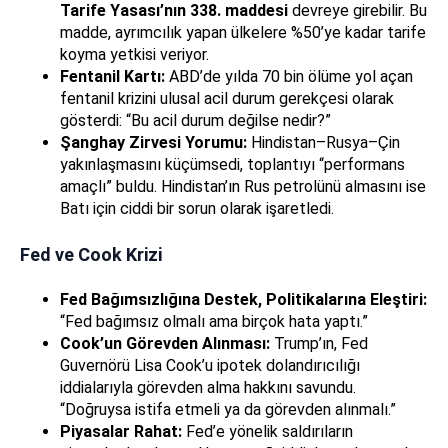
Tarife Yasası’nın 338. maddesi
devreye girebilir. Bu
madde, ayrımcılık yapan ülkelere %50’ye kadar tarife
koyma yetkisi veriyor.
Fentanil Kartı:
ABD’de yılda 70 bin ölüme yol açan
fentanil krizini ulusal acil durum gerekçesi olarak
gösterdi: “Bu acil durum değilse nedir?”
Şanghay Zirvesi Yorumu:
Hindistan–Rusya–Çin
yakınlaşmasını küçümsedi, toplantıyı “performans
amaçlı” buldu. Hindistan’ın Rus petrolünü almasını ise
Batı için ciddi bir sorun olarak işaretledi.
Fed ve Cook Krizi
Fed Bağımsızlığına Destek, Politikalarına Eleştiri:
“Fed bağımsız olmalı ama birçok hata yaptı.”
Cook’un Görevden Alınması:
Trump’ın, Fed
Guvernörü Lisa Cook’u ipotek dolandırıcılığı
iddialarıyla görevden alma hakkını savundu.
“Doğruysa istifa etmeli ya da görevden alınmalı.”
Piyasalar Rahat:
Fed’e yönelik saldırıların