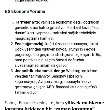
sağlandığını açıkladı.
BS Ekonomi Yorumu
Tarifeler
artık yalnızca ekonomik değil, doğrudan
güvenlik aracı haline getiriliyor. Fentanil krizini “acil
durum” kartı yapması, tarifeleri sağlık tehdidiyle
meşrulaştırma hamlesi.
Fed bağımsızlığı
kağıt üzerinde korunuyor; fakat
Cook üzerinden yürüyen kavga, Trump’ın Fed’de
çoğunluğu ele geçirme stratejisinin açık işareti. Bu,
para politikasının seçim öncesi doğrudan
siyasallaşması anlamına geliyor.
Jeopolitik-ekonomik denge
Washington lehine
yeniden tanımlanıyor. Şanghay İşbirliği’ni
küçümseyen, Avrupa’yı vergi sopasıyla hizaya
getirmeye çalışan ABD, finansal ve ticari gücünü
tahkim ediyor.
Sonuç: Bessent’in çıkışları, hem
yüksek mahkeme
kararını bekleyen bir “zaman kazanma”