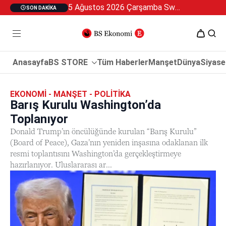
5 Ağustos 2026 Çarşamba Swan Özel 2
SON DAKIKA
Anasayfa
BS STORE
Tüm Haberler
Manşet
Dünya
Siyase
EKONOMI - MANŞET - POLITIKA
Barış Kurulu Washington’da
Toplanıyor
Donald Trump’ın öncülüğünde kurulan “Barış Kurulu”
(Board of Peace), Gaza’nın yeniden inşasına odaklanan ilk
resmi toplantısını Washington’da gerçekleştirmeye
hazırlanıyor. Uluslararası ar...