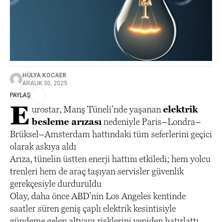
HÜLYA KOCAER
ARALIK 30, 2025
PAYLAŞ
E
urostar, Manş Tüneli’nde yaşanan
elektrik
besleme arızası
nedeniyle Paris–Londra–
Brüksel–Amsterdam hattındaki tüm seferlerini geçici
olarak askıya aldı
Arıza, tünelin üstten enerji hattını etkiledi; hem yolcu
trenleri hem de araç taşıyan servisler güvenlik
gerekçesiyle durduruldu
Olay, daha önce ABD’nin Los Angeles kentinde
saatler süren geniş çaplı elektrik kesintisiyle
gündeme gelen altyapı risklerini yeniden hatırlattı