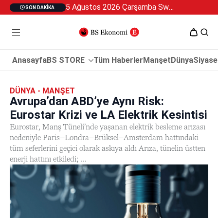
5 Ağustos 2026 Çarşamba Swan Özel 2
SON DAKIKA
Anasayfa
BS STORE
Tüm Haberler
Manşet
Dünya
Siyase
DÜNYA - MANŞET
Avrupa’dan ABD’ye Aynı Risk:
Eurostar Krizi ve LA Elektrik Kesintisi
Eurostar, Manş Tüneli’nde yaşanan elektrik besleme arızası
nedeniyle Paris–Londra–Brüksel–Amsterdam hattındaki
tüm seferlerini geçici olarak askıya aldı Arıza, tünelin üstten
enerji hattını etkiledi; ...