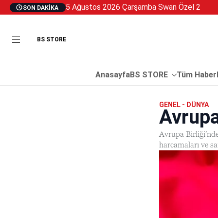
5 Ağustos 2026 Çarşamba Swan Özel 2
SON DAKIKA
BS STORE
Anasayfa
BS STORE
Tüm Haberl
GENEL - DÜNYA
Avrupa
Avrupa Birliği’nde
harcamaları ve san