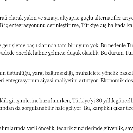
afi olarak yakın ve sanayi altyapısı güçlü alternatifler arıy
 iç entegrasyonunu derinleştirirse, Türkiye dış halkada k
 genişleme başlıklarında tam bir uyum yok. Bu nedenle Tür
vadede öncelik haline gelmesi düşük olasılık. Bu durum Tür
kun üstünlüğü, yargı bağımsızlığı, muhalefete yönelik baskıl
ileri entegrasyonun siyasi maliyetini artırıyor. Ekonomik do
rklik girişimlerine hazırlanırken, Türkiye’yi 30 yıllık güncell
ndan da sorgulanabilir hale geliyor. Bu, karşılıklı çıkar üz
lımlarında yerli öncelik, tedarik zincirlerinde güvenlik, 