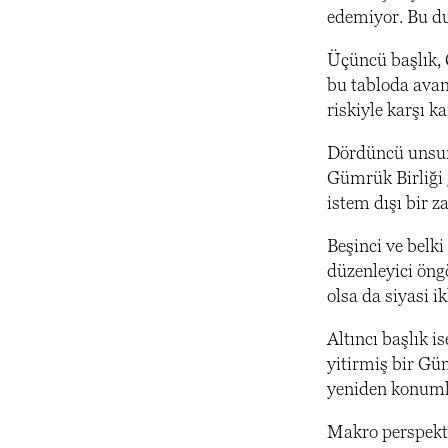
edemiyor. Bu du
Üçüncü başlık, Ç
bu tabloda avan
riskiyle karşı ka
Dördüncü unsur,
Gümrük Birliği 
istem dışı bir 
Beşinci ve belki
düzenleyici öngö
olsa da siyasi i
Altıncı başlık i
yitirmiş bir Güm
yeniden konuml
Makro perspekti