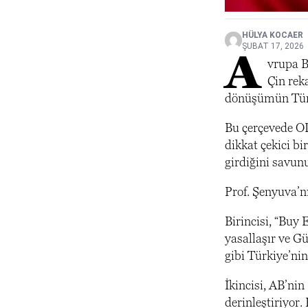
HÜLYA KOCAER
ŞUBAT 17, 2026
A
vrupa Bi
Çin rek
dönüşümün Türki
Bu çerçevede OD
dikkat çekici b
girdiğini savun
Prof. Şenyuva’nı
Birincisi, “Buy
yasallaşır ve G
gibi Türkiye’nin
İkincisi, AB’ni
derinleştiriyor