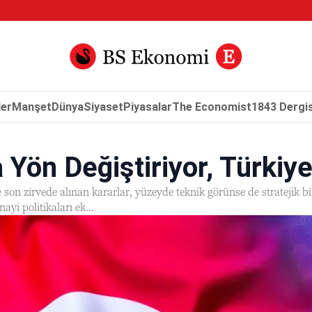
er
Manşet
Dünya
Siyaset
Piyasalar
The Economist
1843 Dergis
 Yön Değiştiriyor, Türki
 son zirvede alınan kararlar, yüzeyde teknik görünse de stratejik bi
ayi politikaları ek...