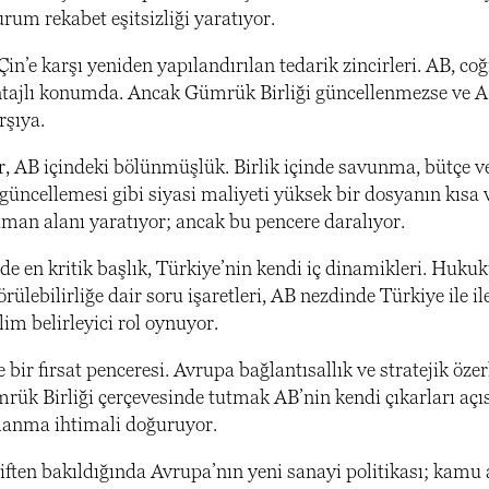
rum rekabet eşitsizliği yaratıyor.
in’e karşı yeniden yapılandırılan tedarik zincirleri. AB, coğr
tajlı konumda. Ancak Gümrük Birliği güncellenmezse ve AB
rşıya.
 AB içindeki bölünmüşlük. Birlik içinde savunma, bütçe ve
güncellemesi gibi siyasi maliyeti yüksek bir dosyanın kısa 
zaman alanı yaratıyor; ancak bu pencere daralıyor.
 de en kritik başlık, Türkiye’nin kendi iç dinamikleri. Huku
rülebilirliğe dair soru işaretleri, AB nezdinde Türkiye ile 
klim belirleyici rol oynuyor.
se bir fırsat penceresi. Avrupa bağlantısallık ve stratejik öze
rük Birliği çerçevesinde tutmak AB’nin kendi çıkarları açısı
anma ihtimali doğuruyor.
ften bakıldığında Avrupa’nın yeni sanayi politikası; kamu a