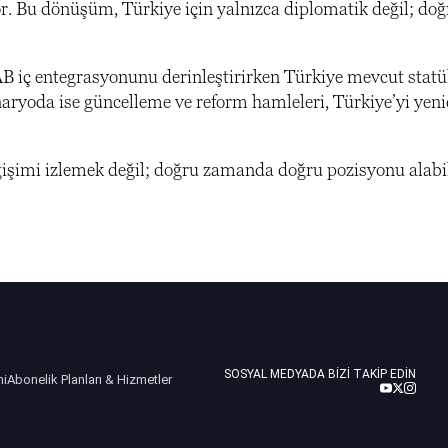
iyor. Bu dönüşüm, Türkiye için yalnızca diplomatik değil; do
AB iç entegrasyonunu derinleştirirken Türkiye mevcut stat
aryoda ise güncelleme ve reform hamleleri, Türkiye’yi yen
eğişimi izlemek değil; doğru zamanda doğru pozisyonu alab
SOSYAL MEDYADA BIZI TAKIP EDIN
ni
Abonelik Planları & Hizmetler