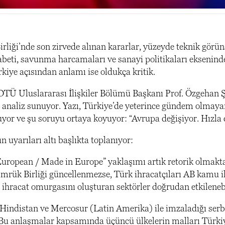
rliği’nde son zirvede alınan kararlar, yüzeyde teknik görünse
abeti, savunma harcamaları ve sanayi politikaları eksenind
ye açısından anlamı ise oldukça kritik.
TÜ Uluslararası İlişkiler Bölümü Başkanı Prof. Özgehan Şe
ir analiz sunuyor. Yazı, Türkiye’de yeterince gündem olmaya
uyor ve şu soruyu ortaya koyuyor: “Avrupa değişiyor. Hızla d
n uyarıları altı başlıkta toplanıyor:
 European / Made in Europe” yaklaşımı artık retorik olmakta
ümrük Birliği güncellenmezse, Türk ihracatçıları AB kamu ih
 ihracat omurgasını oluşturan sektörler doğrudan etkilenebi
n Hindistan ve Mercosur (Latin Amerika) ile imzaladığı ser
. Bu anlaşmalar kapsamında üçüncü ülkelerin malları Türkiy