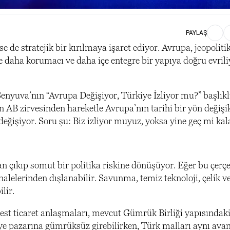
PAYLAŞ
 de stratejik bir kırılmaya işaret ediyor. Avrupa, jeopolitik
e daha korumacı ve daha içe entegre bir yapıya doğru evrili
nyuva’nın “Avrupa Değişiyor, Türkiye İzliyor mu?” başlıklı
n AB zirvesinden hareketle Avrupa’nın tarihi bir yön değişi
eğişiyor. Soru şu: Biz izliyor muyuz, yoksa yine geç mi kal
n çıkıp somut bir politika riskine dönüşüyor. Eğer bu çerç
alelerinden dışlanabilir. Savunma, temiz teknoloji, çelik v
lir.
best ticaret anlaşmaları, mevcut Gümrük Birliği yapısındaki
e pazarına gümrüksüz girebilirken, Türk malları aynı avant