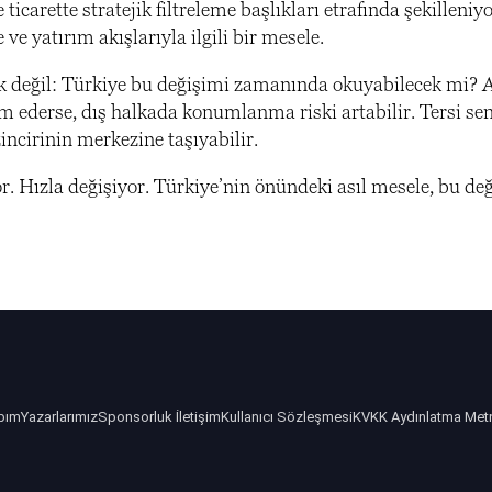
ticarette stratejik filtreleme başlıkları etrafında şekillen
ve yatırım akışlarıyla ilgili bir mesele.
ik değil: Türkiye bu değişimi zamanında okuyabilecek mi? 
ederse, dış halkada konumlanma riski artabilir. Tersi sen
incirinin merkezine taşıyabilir.
r. Hızla değişiyor. Türkiye’nin önündeki asıl mesele, bu d
bım
Yazarlarımız
Sponsorluk İletişim
Kullanıcı Sözleşmesi
KVKK Aydınlatma Met