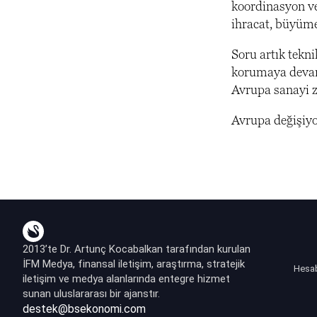
koordinasyon ve 
ihracat, büyüme 
Soru artık tekn
korumaya devam 
Avrupa sanayi z
Avrupa değişiyo
2013’te Dr. Artunç Kocabalkan tarafından kurulan
İFM Medya, finansal iletişim, araştırma, stratejik
Hesa
iletişim ve medya alanlarında entegre hizmet
sunan uluslararası bir ajanstır.
destek@bsekonomi.com