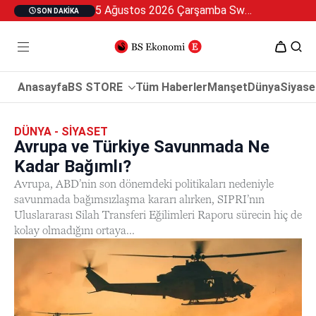
5 Ağustos 2026 Çarşamba Swan Özel 2
SON DAKIKA
Anasayfa
BS STORE
Tüm Haberler
Manşet
Dünya
Siyase
DÜNYA - SIYASET
Avrupa ve Türkiye Savunmada Ne
Kadar Bağımlı?
Avrupa, ABD’nin son dönemdeki politikaları nedeniyle
savunmada bağımsızlaşma kararı alırken, SIPRI’nın
Uluslararası Silah Transferi Eğilimleri Raporu sürecin hiç de
kolay olmadığını ortaya...