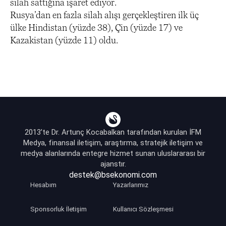
silah sattığına işaret ediyor.
Rusya’dan en fazla silah alışı gerçekleştiren ilk üç
ülke Hindistan (yüzde 38), Çin (yüzde 17) ve
Kazakistan (yüzde 11) oldu.
2013’te Dr. Artunç Kocabalkan tarafından kurulan İFM
Medya, finansal iletişim, araştırma, stratejik iletişim ve
medya alanlarında entegre hizmet sunan uluslararası bir
ajanstır.
destek@bsekonomi.com
Hesabım
Yazarlarımız
Sponsorluk İletişim
Kullanıcı Sözleşmesi