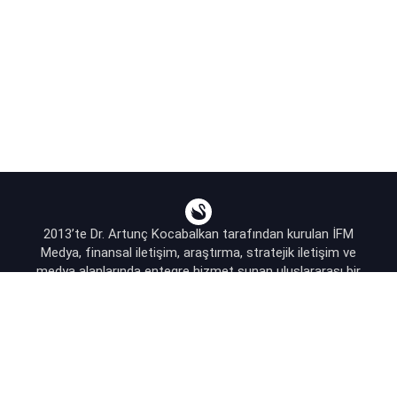
2013’te Dr. Artunç Kocabalkan tarafından kurulan İFM
Medya, finansal iletişim, araştırma, stratejik iletişim ve
medya alanlarında entegre hizmet sunan uluslararası bir
ajanstır.
destek@bsekonomi.com
Hesabım
Yazarlarımız
Sponsorluk İletişim
Kullanıcı Sözleşmesi