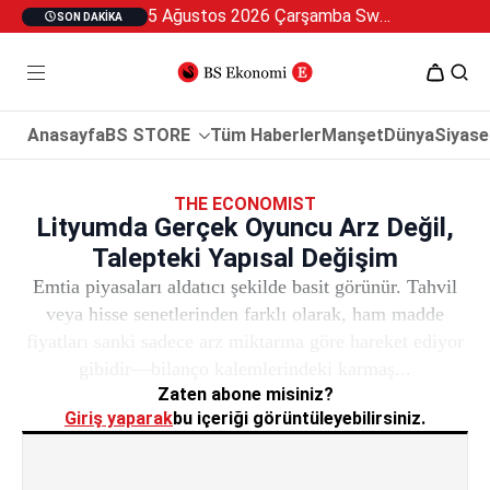
5 Ağustos 2026 Çarşamba Swan Özel 2
SON DAKIKA
Anasayfa
BS STORE
Tüm Haberler
Manşet
Dünya
Siyase
THE ECONOMIST
Lityumda Gerçek Oyuncu Arz Değil,
Talepteki Yapısal Değişim
Emtia piyasaları aldatıcı şekilde basit görünür. Tahvil
veya hisse senetlerinden farklı olarak, ham madde
fiyatları sanki sadece arz miktarına göre hareket ediyor
gibidir—bilanço kalemlerindeki karmaş...
Zaten abone misiniz?
Giriş yaparak
bu içeriği görüntüleyebilirsiniz.