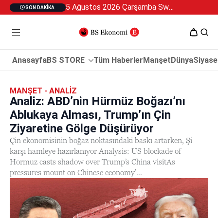
5 Ağustos 2026 Çarşamba Swan Özel 2
SON DAKIKA
Anasayfa
BS STORE
Tüm Haberler
Manşet
Dünya
Siyase
MANŞET - ANALIZ
Analiz: ABD’nin Hürmüz Boğazı’nı
Ablukaya Alması, Trump’ın Çin
Ziyaretine Gölge Düşürüyor
Çin ekonomisinin boğaz noktasındaki baskı artarken, Şi
karşı hamleye hazırlanıyor Analysis: US blockade of
Hormuz casts shadow over Trump’s China visitAs
pressures mount on Chinese economy’...