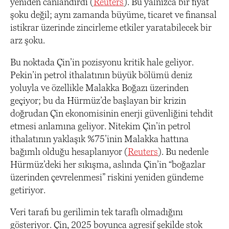
yeniden canlandırdı (
Reuters
). Bu yalnızca bir fiyat
şoku değil; aynı zamanda büyüme, ticaret ve finansal
istikrar üzerinde zincirleme etkiler yaratabilecek bir
arz şoku.
Bu noktada Çin’in pozisyonu kritik hale geliyor.
Pekin’in petrol ithalatının büyük bölümü deniz
yoluyla ve özellikle Malakka Boğazı üzerinden
geçiyor; bu da Hürmüz’de başlayan bir krizin
doğrudan Çin ekonomisinin enerji güvenliğini tehdit
etmesi anlamına geliyor. Nitekim Çin’in petrol
ithalatının yaklaşık %75’inin Malakka hattına
bağımlı olduğu hesaplanıyor (
Reuters
). Bu nedenle
Hürmüz’deki her sıkışma, aslında Çin’in “boğazlar
üzerinden çevrelenmesi” riskini yeniden gündeme
getiriyor.
Veri tarafı bu gerilimin tek taraflı olmadığını
gösteriyor. Çin, 2025 boyunca agresif şekilde stok