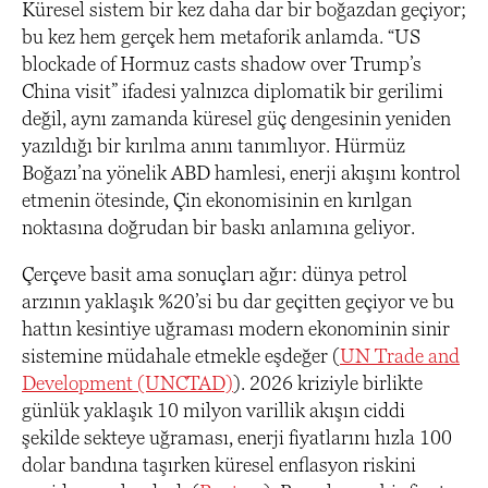
Küresel sistem bir kez daha dar bir boğazdan geçiyor;
bu kez hem gerçek hem metaforik anlamda. “US
blockade of Hormuz casts shadow over Trump’s
China visit” ifadesi yalnızca diplomatik bir gerilimi
değil, aynı zamanda küresel güç dengesinin yeniden
yazıldığı bir kırılma anını tanımlıyor. Hürmüz
Boğazı’na yönelik ABD hamlesi, enerji akışını kontrol
etmenin ötesinde, Çin ekonomisinin en kırılgan
noktasına doğrudan bir baskı anlamına geliyor.
Çerçeve basit ama sonuçları ağır: dünya petrol
arzının yaklaşık %20’si bu dar geçitten geçiyor ve bu
hattın kesintiye uğraması modern ekonominin sinir
sistemine müdahale etmekle eşdeğer (
UN Trade and
Development (UNCTAD)
). 2026 kriziyle birlikte
günlük yaklaşık 10 milyon varillik akışın ciddi
şekilde sekteye uğraması, enerji fiyatlarını hızla 100
dolar bandına taşırken küresel enflasyon riskini