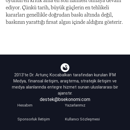
oyunun en kritik ama en son hamlesi olmaya devam
ediyor. Çünkü tarih, büyük güçlerin en tehlikeli
kararları genellikle doğrudan baskı altında değil,
baskının yarattığı fırsat algısı içinde aldığını gösterir.
2013’te Dr. Artunç Kocabalkan tarafından kurulan İFM
Medya, finansal iletişim, araştırma, stratejik iletişim ve
medya alanlarında entegre hizmet sunan uluslararası bir
ajanstır.
destek@bsekonomi.com
Hesabım
Yazarlarımız
Sponsorluk İletişim
Kullanıcı Sözleşmesi