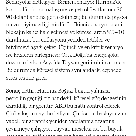
Senaryolar netleşiyor. Birinci senaryo: Hürmüz’de
kontrollü bir normalleşme ve petrol fiyatlarının 80–
90 dolar bandına geri çekilmesi; bu durumda piyasa
mevcut iyimserliği sürdürür. İkinci senaryo: kısmi
blokajın kalıcı hale gelmesi ve küresel arzın %5–10
daralması; bu, enflasyonu yeniden tetikler ve
büyümeyi aşağı çeker. Üçüncü ve en kritik senaryo
ise krizlerin birleşmesi: Orta Doğu’da enerji şoku
devam ederken Asya’da Tayvan geriliminin artması.
Bu durumda küresel sistem aynı anda iki cephede
stres testine girer.
Sonuç nettir: Hürmüz Boğazı bugün yalnızca
petrolün geçtiği bir hat değil, küresel güç dengesinin
daraldığı bir geçittir. ABD bu hattı kontrol ederek
Çin’i sıkıştırmayı hedefliyor; Çin ise bu baskıyı uzun
vadeli bir stratejik yeniden yapılanma fırsatına
çevirmeye çalışıyor. Tayvan meselesi ise bu büyük