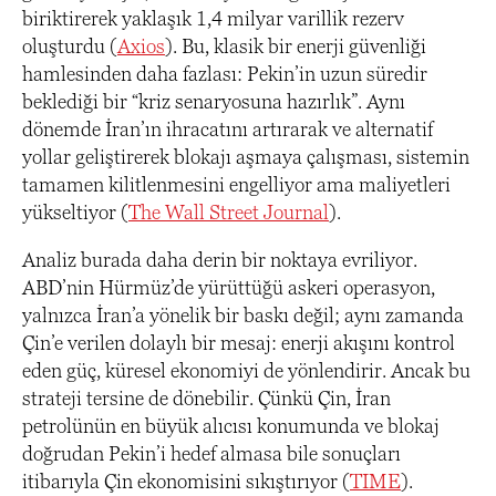
biriktirerek yaklaşık 1,4 milyar varillik rezerv
oluşturdu (
Axios
). Bu, klasik bir enerji güvenliği
hamlesinden daha fazlası: Pekin’in uzun süredir
beklediği bir “kriz senaryosuna hazırlık”. Aynı
dönemde İran’ın ihracatını artırarak ve alternatif
yollar geliştirerek blokajı aşmaya çalışması, sistemin
tamamen kilitlenmesini engelliyor ama maliyetleri
yükseltiyor (
The Wall Street Journal
).
Analiz burada daha derin bir noktaya evriliyor.
ABD’nin Hürmüz’de yürüttüğü askeri operasyon,
yalnızca İran’a yönelik bir baskı değil; aynı zamanda
Çin’e verilen dolaylı bir mesaj: enerji akışını kontrol
eden güç, küresel ekonomiyi de yönlendirir. Ancak bu
strateji tersine de dönebilir. Çünkü Çin, İran
petrolünün en büyük alıcısı konumunda ve blokaj
doğrudan Pekin’i hedef almasa bile sonuçları
itibarıyla Çin ekonomisini sıkıştırıyor (
TIME
).