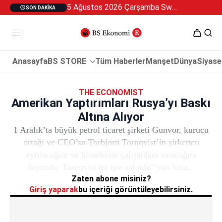
5 Ağustos 2026 Çarşamba Swan Özel 2
SON DAKIKA
Anasayfa
BS STORE
Tüm Haberler
Manşet
Dünya
Siyase
THE ECONOMIST
Amerikan Yaptırımları Rusya’yı Baskı
Altına Alıyor
1 Aralık’ta büyük petrol ticaret şirketi Gunvor, kurucu
ortağı ve CEO’su Torbjorn Tornqvist’in şirketten
ayrılacağını ve hisselerini çalışanlara satacağını
duyurdu. Tornqvist bu işte aslında “yan hasa...
Zaten abone misiniz?
Giriş yaparak
bu içeriği görüntüleyebilirsiniz.