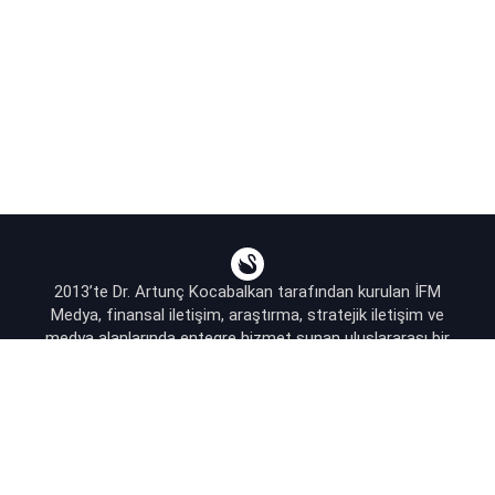
2013’te Dr. Artunç Kocabalkan tarafından kurulan İFM
Medya, finansal iletişim, araştırma, stratejik iletişim ve
medya alanlarında entegre hizmet sunan uluslararası bir
ajanstır.
destek@bsekonomi.com
Hesabım
Yazarlarımız
Sponsorluk İletişim
Kullanıcı Sözleşmesi