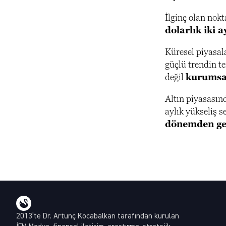
İlginç olan nokt
dolarlık iki a
Küresel piyasala
güçlü trendin t
değil
kurumsal
Altın piyasasın
aylık yükseliş s
dönemden geç
2013’te Dr. Artunç Kocabalkan tarafından kurulan