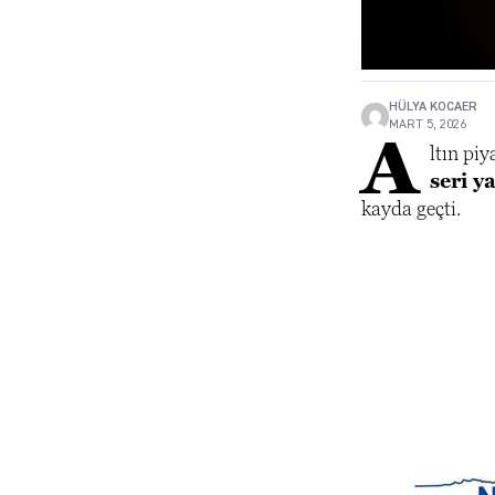
HÜLYA KOCAER
MART 5, 2026
A
ltın pi
seri y
kayda geçti.