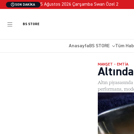
5 Ağustos 2026 Çarşamba Swan Özel 2
SON DAKIKA
BS STORE
Anasayfa
BS STORE
Tüm Hab
MANŞET - EMTIA
Altında
Altın piyasasında 
performans, moder