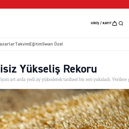
5 Ağustos 2026
GIRIŞ / KAYIT
azarlar
Takvim
Eğitim
Swan Özel
tisiz Yükseliş Rekoru
atı art arda yedi ay yükselerek tarihsel bir seri yakaladı. Verilere