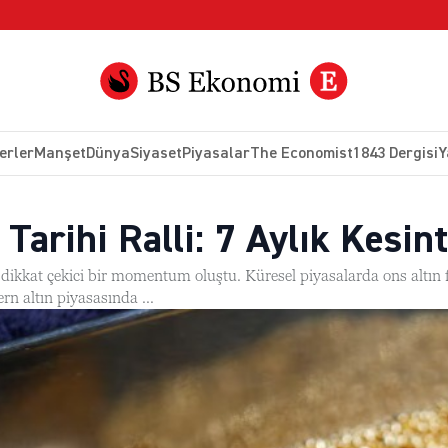
erler
Manşet
Dünya
Siyaset
Piyasalar
The Economist
1843 Dergisi
Y
 Tarihi Ralli: 7 Aylık Kesin
dikkat çekici bir momentum oluştu. Küresel piyasalarda ons altın fiy
n altın piyasasında ...