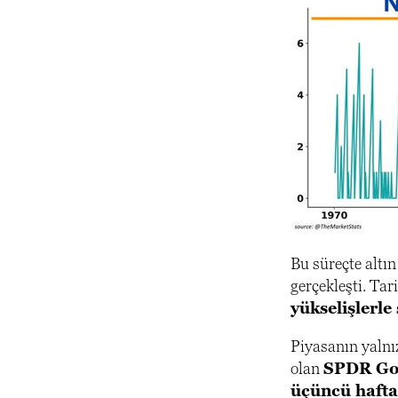
Bu süreçte altı
gerçekleşti. Tar
yükselişlerle 
Piyasanın yalnız
olan
SPDR Go
üçüncü haftal