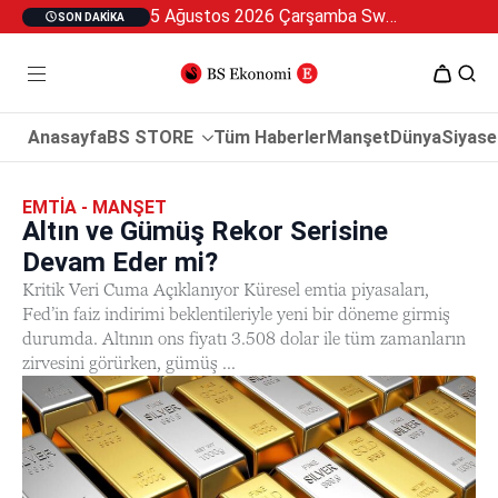
5 Ağustos 2026 Çarşamba Swan Özel 2
SON DAKIKA
Anasayfa
BS STORE
Tüm Haberler
Manşet
Dünya
Siyase
EMTIA - MANŞET
Altın ve Gümüş Rekor Serisine
Devam Eder mi?
Kritik Veri Cuma Açıklanıyor Küresel emtia piyasaları,
Fed’in faiz indirimi beklentileriyle yeni bir döneme girmiş
durumda. Altının ons fiyatı 3.508 dolar ile tüm zamanların
zirvesini görürken, gümüş ...