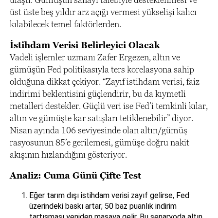
üst üste beş yıldır arz açığı vermesi yükselişi kalıcı
kılabilecek temel faktörlerden.
İstihdam Verisi Belirleyici Olacak
Vadeli işlemler uzmanı Zafer Ergezen, altın ve
gümüşün Fed politikasıyla ters korelasyona sahip
olduğuna dikkat çekiyor. “Zayıf istihdam verisi, faiz
indirimi beklentisini güçlendirir, bu da kıymetli
metalleri destekler. Güçlü veri ise Fed’i temkinli kılar,
altın ve gümüşte kar satışları tetiklenebilir” diyor.
Nisan ayında 106 seviyesinde olan altın/gümüş
rasyosunun 85’e gerilemesi, gümüşe doğru nakit
akışının hızlandığını gösteriyor.
Analiz: Cuma Günü Çifte Test
Eğer tarım dışı istihdam verisi zayıf gelirse, Fed
üzerindeki baskı artar; 50 baz puanlık indirim
tartışması yeniden masaya gelir. Bu senaryoda altın