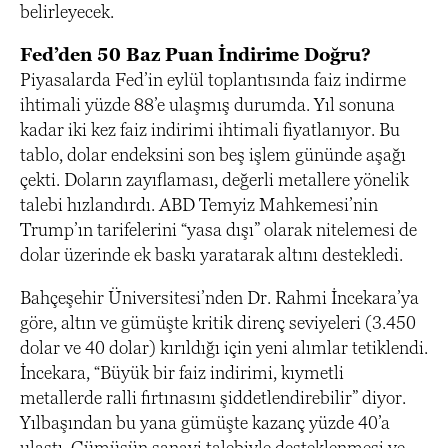
belirleyecek.
Fed’den 50 Baz Puan İndirime Doğru?
Piyasalarda Fed’in eylül toplantısında faiz indirme
ihtimali yüzde 88’e ulaşmış durumda. Yıl sonuna
kadar iki kez faiz indirimi ihtimali fiyatlanıyor. Bu
tablo, dolar endeksini son beş işlem gününde aşağı
çekti. Doların zayıflaması, değerli metallere yönelik
talebi hızlandırdı. ABD Temyiz Mahkemesi’nin
Trump’ın tarifelerini “yasa dışı” olarak nitelemesi de
dolar üzerinde ek baskı yaratarak altını destekledi.
Bahçeşehir Üniversitesi’nden Dr. Rahmi İncekara’ya
göre, altın ve gümüşte kritik direnç seviyeleri (3.450
dolar ve 40 dolar) kırıldığı için yeni alımlar tetiklendi.
İncekara, “Büyük bir faiz indirimi, kıymetli
metallerde ralli fırtınasını şiddetlendirebilir” diyor.
Yılbaşından bu yana gümüşte kazanç yüzde 40’a
ulaştı. Gümüşün sanayi talebiyle desteklenmesi ve