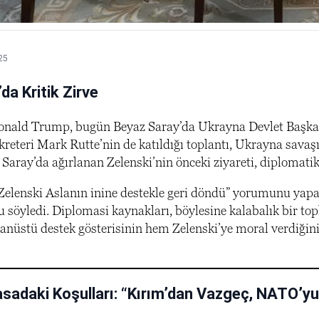
25
a Kritik Zirve
ald Trump, bugün Beyaz Saray’da Ukrayna Devlet Başkanı Vo
eteri Mark Rutte’nin de katıldığı toplantı, Ukrayna savaşına
 Saray’da ağırlanan Zelenski’nin önceki ziyareti, diplomatik 
Zelenski Aslanın inine destekle geri döndü” yorumunu yapa
söyledi. Diplomasi kaynakları, böylesine kalabalık bir top
anüstü destek gösterisinin hem Zelenski’ye moral verdiğin
sadaki Koşulları: “Kırım’dan Vazgeç, NATO’yu