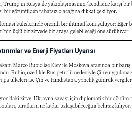
er, Trump’ın Rusya ile yakınlaşmasının “kendisine karşı bir
i bir görüntüden rahatsız olacağına dikkat çekiliyor.
lomasi kulislerinde önemli bir ihtimal konuşuluyor: Eğe
i’nin üçlü bir zirvede bir araya gelebileceği öne sürülüyor.
ırımlar ve Enerji Fiyatları Uyarısı
akanı Marco Rubio ise Kiev ile Moskova arasında bir barış
du. Rubio, özellikle Rus petrolü nedeniyle Çin’e uygulanacak
rupa ülkeleri ise Çin ve Hindistan’a yönelik gümrük vergiler
ton’daki zirve, Ukrayna savaşı için diplomatik bir dönüm no
uları, tarafların ne kadar uzlaşabileceğini belirsiz kılıyor.