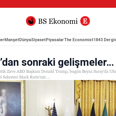
er
Manşet
Dünya
Siyaset
Piyasalar
The Economist
1843 Dergis
’dan sonraki gelişmeler…
tik Zirve ABD Başkanı Donald Trump, bugün Beyaz Saray’da Ukrayna
 Sekreteri Mark Rutte’nin ...