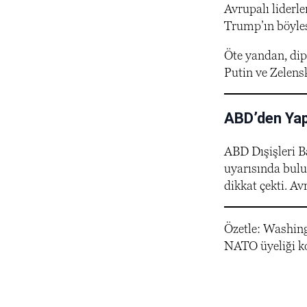
Avrupalı liderl
Trump’ın böyles
Öte yandan, dip
Putin ve Zelensk
ABD’den Yapt
ABD Dışişleri B
uyarısında bulun
dikkat çekti. Av
Özetle: Washing
NATO üyeliği kon