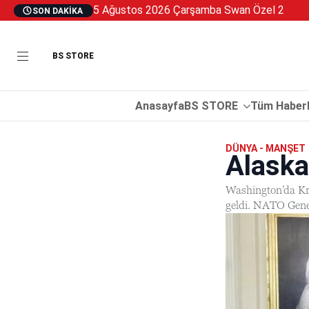
5 Ağustos 2026 Çarşamba Swan Özel 2
SON DAKIKA
BS STORE
Anasayfa
BS STORE
Tüm Haberl
DÜNYA - MANŞET
Alaska
Washington’da Kri
geldi. NATO Genel