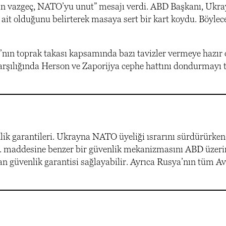
an vazgeç, NATO’yu unut” mesajı verdi. ABD Başkanı, Ukra
it olduğunu belirterek masaya sert bir kart koydu. Böylec
a’nın toprak takası kapsamında bazı tavizler vermeye hazı
şılığında Herson ve Zaporijya cephe hattını dondurmayı t
ik garantileri. Ukrayna NATO üyeliği ısrarını sürdürürke
n 5. maddesine benzer bir güvenlik mekanizmasını ABD üzer
n güvenlik garantisi sağlayabilir. Ayrıca Rusya’nın tüm A