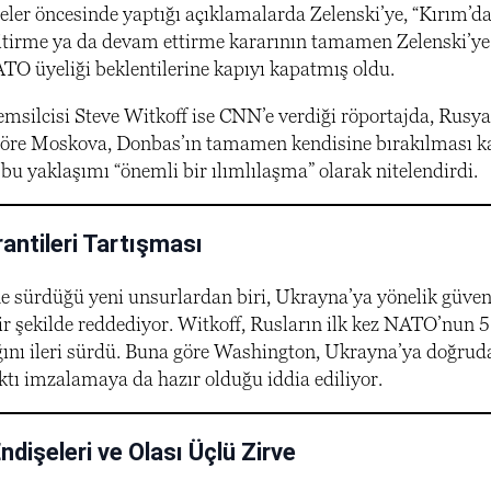
er öncesinde yaptığı açıklamalarda Zelenski’ye, “Kırım’d
tirme ya da devam ettirme kararının tamamen Zelenski’ye a
O üyeliği beklentilerine kapıyı kapatmış oldu.
emsilcisi Steve Witkoff ise CNN’e verdiği röportajda, Rusy
göre Moskova, Donbas’ın tamamen kendisine bırakılması kar
 bu yaklaşımı “önemli bir ılımlılaşma” olarak nitelendirdi.
antileri Tartışması
 sürdüğü yeni unsurlardan biri, Ukrayna’ya yönelik güvenl
bir şekilde reddediyor. Witkoff, Rusların ilk kez NATO’nu
ını ileri sürdü. Buna göre Washington, Ukrayna’ya doğruda
ktı imzalamaya da hazır olduğu iddia ediliyor.
ndişeleri ve Olası Üçlü Zirve