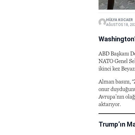
HÜLYA KOCAER
AĞUSTOS 18, 20
Washington’d
ABD Başkanı Don
NATO Genel Sekr
ikinci kez Beyaz
Alman basını, “
onur duyduğunu 
Avrupa’nın olağ
aktarıyor.
Trump’ın Ma