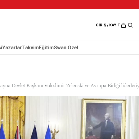
5 Ağustos 202
GIRIŞ / KAYIT
i
Yazarlar
Takvim
Eğitim
Swan Özel
 Devlet Başkanı Volodimir Zelenski ve Avrupa Birliği liderleriy