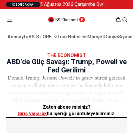
5 Ağustos 2026 Çarşamba Swan Özel 2
SON DAKIKA
Anasayfa
BS STORE
Tüm Haberler
Manşet
Dünya
Siyase
THE ECONOMIST
ABD’de Güç Savaşı: Trump, Powell ve
Fed Gerilimi
Donald Trump, Jerome Powell’ın görev süresi gelecek
ay sona erdikten sonra merkez bankasında kalmaya
devam etmesi halinde onu görevden alacağını söyledi.
2028’e kadar yönetim kurulu üyeliği süren Powe...
Zaten abone misiniz?
Giriş yaparak
bu içeriği görüntüleyebilirsiniz.