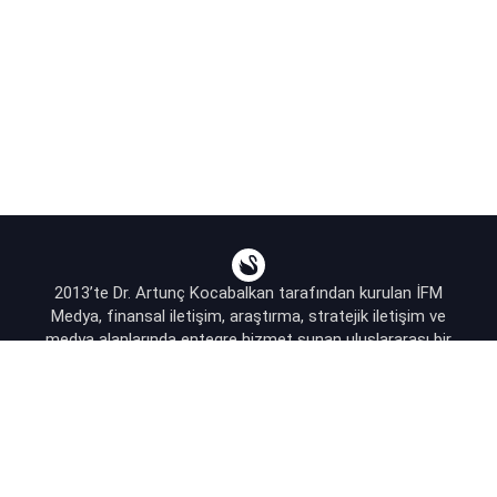
2013’te Dr. Artunç Kocabalkan tarafından kurulan İFM
Medya, finansal iletişim, araştırma, stratejik iletişim ve
medya alanlarında entegre hizmet sunan uluslararası bir
ajanstır.
destek@bsekonomi.com
Hesabım
Yazarlarımız
Sponsorluk İletişim
Kullanıcı Sözleşmesi