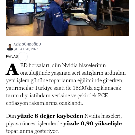
AZIZ GÜNDOĞDU
ŞUBAT 28, 2025
PAYLAŞ
A
BD borsaları, dün Nvidia hisselerinin
öncülüğünde yaşanan sert satışların ardından
yeni işlem gününe toparlanma eğiliminde girerken,
yatırımcılar Türkiye saati ile 16:30’da açıklanacak
tarım dışı istihdam verisine ve çekirdek PCE
enflasyon rakamlarına odaklandı.
Dün
yüzde 8 değer kaybeden
Nvidia hisseleri,
piyasa öncesi işlemlerde
yüzde 0,90 yükselişle
toparlanma gösteriyor.