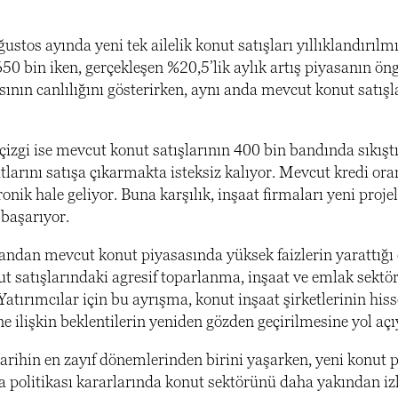
ustos ayında yeni tek ailelik konut satışları yıllıklandırıl
650 bin iken, gerçekleşen %20,5’lik aylık artış piyasanın ö
ının canlılığını gösterirken, aynı anda mevcut konut satışl
 çizgi ise mevcut konut satışlarının 400 bin bandında sıkışt
larını satışa çıkarmakta isteksiz kalıyor. Mevcut kredi ora
nik hale geliyor. Buna karşılık, inşaat firmaları yeni projel
 başarıyor.
r yandan mevcut konut piyasasında yüksek faizlerin yarattığ
ut satışlarındaki agresif toparlanma, inşaat ve emlak sekt
Yatırımcılar için bu ayrışma, konut inşaat şirketlerinin his
e ilişkin beklentilerin yeniden gözden geçirilmesine yol açı
arihin en zayıf dönemlerinden birini yaşarken, yeni konut 
ara politikası kararlarında konut sektörünü daha yakından i