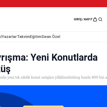
5 Ağustos 202
GIRIŞ / KAYIT
i
Yazarlar
Takvim
Eğitim
Swan Özel
rışma: Yeni Konutlarda
küş
nda yeni tek ailelik konut satışları yıllıklandırılmış bazda 800 bin