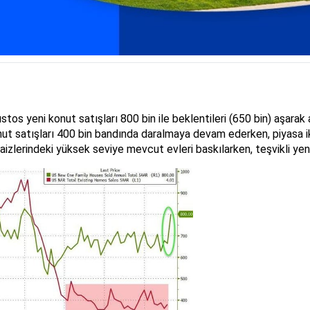
os yeni konut satışları 800 bin ile beklentileri (650 bin) aşarak 
t satışları 400 bin bandında daralmaya devam ederken, piyasa i
zlerindeki yüksek seviye mevcut evleri baskılarken, teşvikli yeni kon