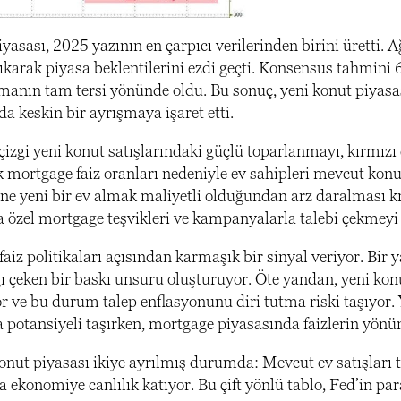
asası, 2025 yazının en çarpıcı verilerinden birini üretti. Ağ
ıkarak piyasa beklentilerini ezdi geçti. Konsensus tahmini 
manın tam tersi yönünde oldu. Bu sonuç, yeni konut piyasas
a keskin bir ayrışmaya işaret etti.
 çizgi yeni konut satışlarındaki güçlü toparlanmayı, kırmızı
 mortgage faiz oranları nedeniyle ev sahipleri mevcut konut
ine yeni bir ev almak maliyetli olduğundan arz daralması kro
ya özel mortgage teşvikleri ve kampanyalarla talebi çekmeyi
faiz politikaları açısından karmaşık bir sinyal veriyor. Bi
ı çeken bir baskı unsuru oluşturuyor. Öte yandan, yeni kon
or ve bu durum talep enflasyonunu diri tutma riski taşıyor. 
a potansiyeli taşırken, mortgage piyasasında faizlerin yönün
nut piyasası ikiye ayrılmış durumda: Mevcut ev satışları t
a ekonomiye canlılık katıyor. Bu çift yönlü tablo, Fed’in p