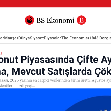
er
Manşet
Dünya
Siyaset
Piyasalar
The Economist
1843 Dergis
ET
nut Piyasasında Çifte Ay
a, Mevcut Satışlarda Çö
ası, 2025 yazının en çarpıcı verilerinden birini üretti. Ağustos ayı
entilerini ezdi geçt...