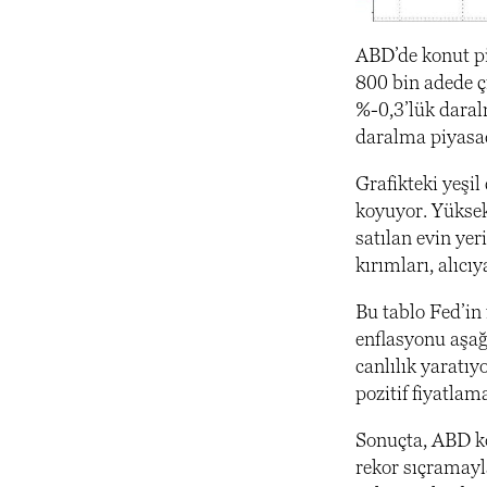
ABD’de konut piy
800 bin adede ç
%-0,3’lük daral
daralma piyasad
Grafikteki yeşil
koyuyor. Yüksek
satılan evin yer
kırımları, alıcı
Bu tablo Fed’in 
enflasyonu aşağ
canlılık yaratıy
pozitif fiyatlam
Sonuçta, ABD ko
rekor sıçramayl