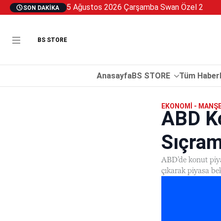
5 Ağustos 2026 Çarşamba Swan Özel 2
SON DAKIKA
BS STORE
Anasayfa
BS STORE
Tüm Haberl
EKONOMI - MANŞ
ABD Ko
Sıçram
ABD’de konut piyas
çıkarak piyasa bekl