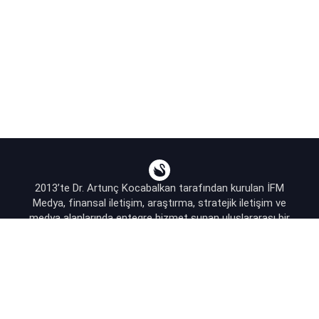
2013’te Dr. Artunç Kocabalkan tarafından kurulan İFM
Medya, finansal iletişim, araştırma, stratejik iletişim ve
medya alanlarında entegre hizmet sunan uluslararası bir
ajanstır.
destek@bsekonomi.com
Hesabım
Yazarlarımız
Sponsorluk İletişim
Kullanıcı Sözleşmesi