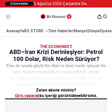
5 Ağustos 2026 Çarşamba Swan Özel 2
SON DAKIKA
Anasayfa
BS STORE
Tüm Haberler
Manşet
Dünya
Siyase
THE ECONOMIST
ABD–İran Krizi Derinleşiyor: Petrol
100 Dolar, Risk Neden Sürüyor?
Yine de ortada güçlü bir déjà vu hissi vardı: işleyen bir
saat, felaket boyutunda bir savaş tehdidi, perde
arkasında yürüyen yoğun diplomasi trafiği—ve son
anda gelen bir nefes alma fırsatı. 21 Nisan’...
Zaten abone misiniz?
Giriş yaparak
bu içeriği görüntüleyebilirsiniz.