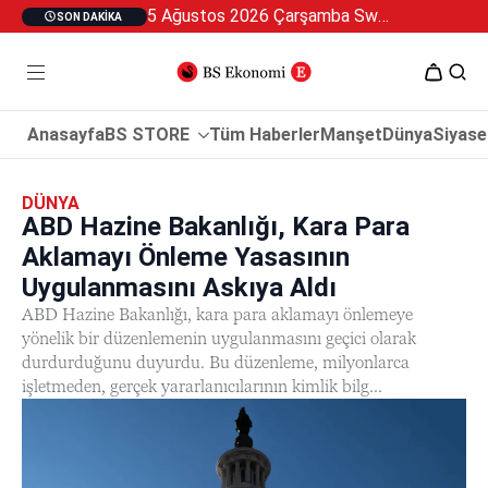
5 Ağustos 2026 Çarşamba Swan Özel 2
SON DAKIKA
Anasayfa
BS STORE
Tüm Haberler
Manşet
Dünya
Siyase
DÜNYA
ABD Hazine Bakanlığı, Kara Para
Aklamayı Önleme Yasasının
Uygulanmasını Askıya Aldı
ABD Hazine Bakanlığı, kara para aklamayı önlemeye
yönelik bir düzenlemenin uygulanmasını geçici olarak
durdurduğunu duyurdu. Bu düzenleme, milyonlarca
işletmeden, gerçek yararlanıcılarının kimlik bilg...