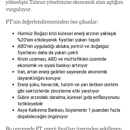
yükselişin Tahran yönetimine ekonomik alan açtığını
vurguluyor.
FT’nin değerlendirmesinden öne çıkanlar:
Hürmüz Boğazı krizi küresel enerji arzının yaklaşık
%20’sini etkileyerek fiyatları yukarı taşıdı
ABD’nin uyguladığı abluka, petrol ve doğalgaz
fiyatlarını daha da yukarı çekti
Krizin uzaması, ABD ve müttefikleri üzerinde
ekonomik ve siyasi baskıyı artırıyor
İran, artan enerji gelirleri sayesinde ekonomik
dayanıklılığını koruyor
Enerji şoku; havacılık, turizm ve yarı iletken üretimi
gibi sektörlerde zincirleme etki yaratıyor
Gübre arzındaki daralma, küresel gıda enflasyonunu
tetikleyebilir
Asya Kalkınma Bankası, büyümenin 1 puandan fazla
düşebileceğini öngörüyor
Bu çerçevede FT, enerji fiyatları üzerinden şekillenen