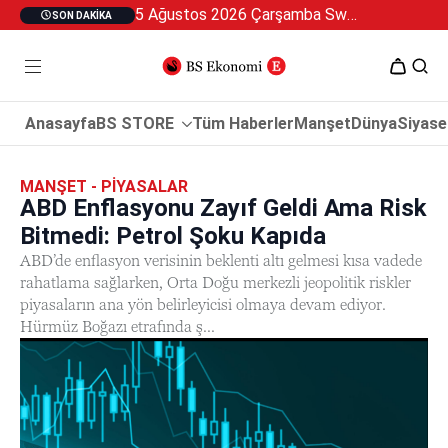
5 Ağustos 2026 Çarşamba Swan Özel 2
SON DAKIKA
Anasayfa
BS STORE
Tüm Haberler
Manşet
Dünya
Siyase
MANŞET - PIYASALAR
ABD Enflasyonu Zayıf Geldi Ama Risk
Bitmedi: Petrol Şoku Kapıda
ABD’de enflasyon verisinin beklenti altı gelmesi kısa vadede
rahatlama sağlarken, Orta Doğu merkezli jeopolitik riskler
piyasaların ana yön belirleyicisi olmaya devam ediyor.
Hürmüz Boğazı etrafında ş...