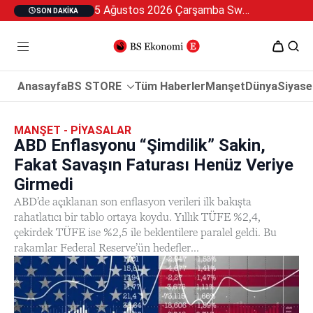
5 Ağustos 2026 Çarşamba Swan Özel 2
SON DAKIKA
Anasayfa
BS STORE
Tüm Haberler
Manşet
Dünya
Siyase
MANŞET - PIYASALAR
ABD Enflasyonu “Şimdilik” Sakin,
Fakat Savaşın Faturası Henüz Veriye
Girmedi
ABD’de açıklanan son enflasyon verileri ilk bakışta
rahatlatıcı bir tablo ortaya koydu. Yıllık TÜFE %2,4,
çekirdek TÜFE ise %2,5 ile beklentilere paralel geldi. Bu
rakamlar Federal Reserve’ün hedefler...