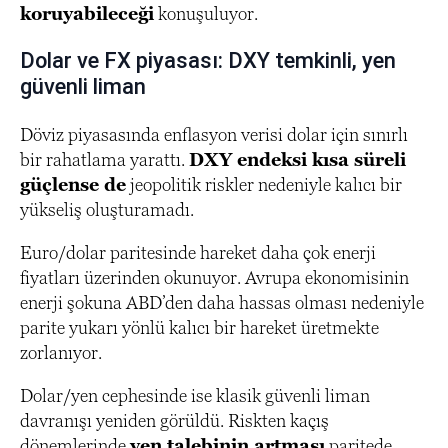
koruyabileceği
konuşuluyor.
Dolar ve FX piyasası: DXY temkinli, yen
güvenli liman
Döviz piyasasında enflasyon verisi dolar için sınırlı
bir rahatlama yarattı.
DXY endeksi kısa süreli
güçlense de
jeopolitik riskler nedeniyle kalıcı bir
yükseliş oluşturamadı.
Euro/dolar paritesinde hareket daha çok enerji
fiyatları üzerinden okunuyor. Avrupa ekonomisinin
enerji şokuna ABD’den daha hassas olması nedeniyle
parite yukarı yönlü kalıcı bir hareket üretmekte
zorlanıyor.
Dolar/yen cephesinde ise klasik güvenli liman
davranışı yeniden görüldü. Riskten kaçış
dönemlerinde
yen talebinin artması
paritede