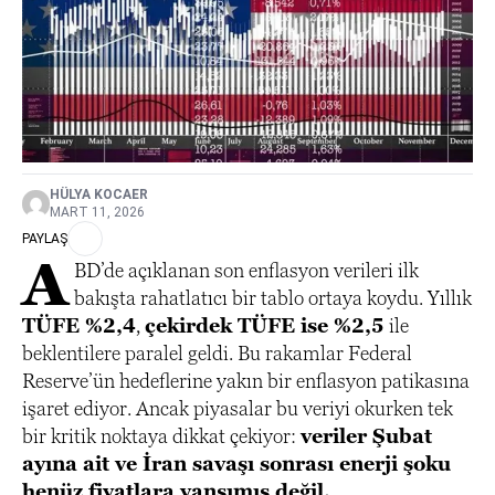
HÜLYA KOCAER
MART 11, 2026
PAYLAŞ
A
BD’de açıklanan son enflasyon verileri ilk
bakışta rahatlatıcı bir tablo ortaya koydu. Yıllık
TÜFE %2,4
,
çekirdek TÜFE ise %2,5
ile
beklentilere paralel geldi. Bu rakamlar Federal
Reserve’ün hedeflerine yakın bir enflasyon patikasına
işaret ediyor. Ancak piyasalar bu veriyi okurken tek
bir kritik noktaya dikkat çekiyor:
veriler Şubat
ayına ait ve İran savaşı sonrası enerji şoku
henüz fiyatlara yansımış değil.