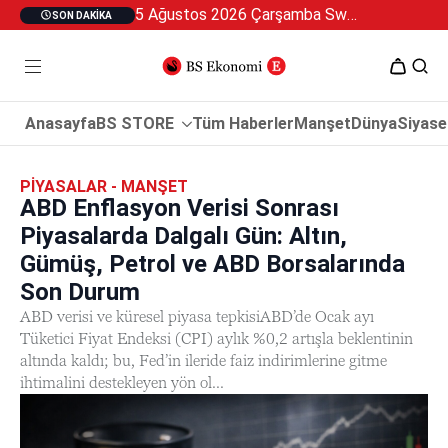
5 Ağustos 2026 Çarşamba Swan Özel 2
SON DAKIKA
Anasayfa
BS STORE
Tüm Haberler
Manşet
Dünya
Siyase
PIYASALAR - MANŞET
ABD Enflasyon Verisi Sonrası
Piyasalarda Dalgalı Gün: Altın,
Gümüş, Petrol ve ABD Borsalarında
Son Durum
ABD verisi ve küresel piyasa tepkisiABD’de Ocak ayı
Tüketici Fiyat Endeksi (CPI) aylık %0,2 artışla beklentinin
altında kaldı; bu, Fed’in ileride faiz indirimlerine gitme
ihtimalini destekleyen yön ol...