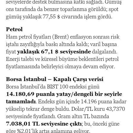
seviyelerde destek bulmasına katkı sağladı. Gümüş
ons tarafında da benzer toparlanma görüldü; spot
gümüş yaklaşık 77,55 $ civarında işlem gördü.
Petrol
Ham petrol fiyatları (Brent) enflasyon sonrası risk
iştahı zayıflığıyla baskı altında kaldı; varil başına
fiyat
yaklaşık 67,1 $ seviyesinde
dalgalandı.
Enerji talebi ve küresel büyüme beklentileri petrol
fiyatlamasında belirleyici olmaya devam ediyor.
Borsa İstanbul – Kapalı Çarşı verisi
Borsa İstanbul’da BIST 100 endeksi günü
14.180,69 puanla yatay/dengeli bir seyirle
tamamladı
. Endeks gün içinde 14.196 puana kadar
yükselip tekrar denge buldu. Dolar/TL kuru 43,7370
seviyesinde fiyatlandı. Gram altın TL bazında
7.038,01 TL seviyesine çıktı
; bu, önceki güne
göre %2,01’lik artış anlamına geliyor.