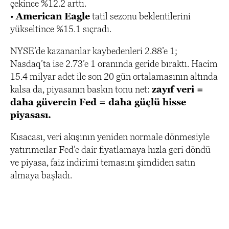
çekince %12.2 arttı.
•
American Eagle
tatil sezonu beklentilerini
yükseltince %15.1 sıçradı.
NYSE’de kazananlar kaybedenleri 2.88’e 1;
Nasdaq’ta ise 2.73’e 1 oranında geride bıraktı. Hacim
15.4 milyar adet ile son 20 gün ortalamasının altında
kalsa da, piyasanın baskın tonu net:
zayıf veri =
daha güvercin Fed = daha güçlü hisse
piyasası.
Kısacası, veri akışının yeniden normale dönmesiyle
yatırımcılar Fed’e dair fiyatlamaya hızla geri döndü
ve piyasa, faiz indirimi temasını şimdiden satın
almaya başladı.