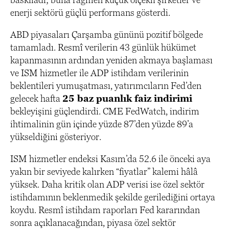
enerji sektörü güçlü performans gösterdi.
ABD piyasaları Çarşamba gününü pozitif bölgede
tamamladı. Resmî verilerin 43 günlük hükümet
kapanmasının ardından yeniden akmaya başlaması
ve ISM hizmetler ile ADP istihdam verilerinin
beklentileri yumuşatması, yatırımcıların Fed’den
gelecek hafta
25 baz puanlık faiz indirimi
bekleyişini güçlendirdi. CME FedWatch, indirim
ihtimalinin gün içinde yüzde 87’den yüzde 89’a
yükseldiğini gösteriyor.
ISM hizmetler endeksi Kasım’da 52.6 ile önceki aya
yakın bir seviyede kalırken “fiyatlar” kalemi hâlâ
yüksek. Daha kritik olan ADP verisi ise özel sektör
istihdamının beklenmedik şekilde gerilediğini ortaya
koydu. Resmî istihdam raporları Fed kararından
sonra açıklanacağından, piyasa özel sektör