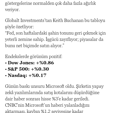
göstergelerine normalden çok daha fazla ağırlık
veriyor.
Globalt Investments’tan Keith Buchanan bu tabloyu
şöyle özetliyor:
“Fed, son haftalardaki şahin tonunu geri çekmek için
yeterli zemine sahip. İşgücü zayıflıyor; piyasalar da
bunu net biçimde satın alıyor.”
Endekslerde görünüm pozitif:
•
Dow Jones: +%0.86
•
S&P 500: +%0.30
•
Nasdaq: +%0.17
Günün baskı unsuru Microsoft oldu. Şirketin yapay
zekâ yazılımlarında satış kotalarını düşürdüğüne
dair haber sonrası hisse %3’e kadar geriledi.
CNBC’nin Microsoft’un haberi yalanladığını
aktarması, kaybın %1.2 seviyesine kadar