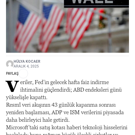
HÜLYA KOCAER
ARALIK 4, 2025
PAYLAŞ
V
eriler, Fed’in gelecek hafta faiz indirme
ihtimalini güçlendirdi; ABD endeksleri günü
yükselişle kapattı.
Resmî veri akışının 43 günlük kapanma sonrası
yeniden başlaması, ADP ve ISM verilerini piyasada
daha belirleyici hale getirdi.
Microsoft’taki satış kotası haberi teknoloji hisselerini
baskıladı; buna rağmen küçük ölçekli şirketler ve