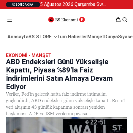
5 Ağustos 2026 Çarşamba Swan Özel 2
SON DAKIKA
Anasayfa
BS STORE
Tüm Haberler
Manşet
Dünya
Siyase
EKONOMI - MANŞET
ABD Endeksleri Günü Yükselişle
Kapattı, Piyasa %89’la Faiz
İndirimlerini Satın Almaya Devam
Ediyor
Veriler, Fed’in gelecek hafta faiz indirme ihtimalini
güçlendirdi; ABD endeksleri günü yükselişle kapattı. Resmî
veri akışının 43 günlük kapanma sonrası yeniden
başlaması, ADP ve ISM verilerini piyasa...