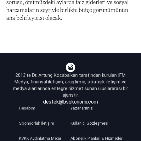
sorusu, önümüzdeki aylarda faiz giderleri ve sosyal
harcamaların seyriyle birlikte bütçe görünümünün
ana belirleyicisi olacak.
2013’te Dr. Artunç Kocabalkan tarafından kurulan İFM
Medya, finansal iletişim, araştırma, stratejik iletişim ve
medya alanlarında entegre hizmet sunan uluslararası bir
ajanstır.
destek@bsekonomi.com
Hesabım
Yazarlarımız
Sponsorluk İletişim
Kullanıcı Sözleşmesi
KVKK Aydınlatma Metni
Abonelik Planları & Hizmetler