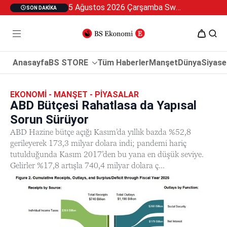
5 Ağustos 2026 Çarşamba Swan Özel 2
SON DAKIKA
Anasayfa
BS STORE
Tüm Haberler
Manşet
Dünya
Siyase
EKONOMI - MANŞET - PIYASALAR
ABD Bütçesi Rahatlasa da Yapısal
Sorun Sürüyor
ABD Hazine bütçe açığı Kasım’da yıllık bazda %52,8
gerileyerek 173,3 milyar dolara indi; pandemi hariç
tutulduğunda Kasım 2017’den bu yana en düşük seviye.
Gelirler %17,8 artışla 740,4 milyar dolara ç...