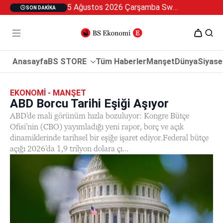
5 Ağustos 2026 Çarşamba Swan Özel 2
SON DAKIKA
Anasayfa
BS STORE
Tüm Haberler
Manşet
Dünya
Siyase
EKONOMI - MANŞET
ABD Borcu Tarihi Eşiği Aşıyor
ABD’de mali görünüm hızla bozuluyor: Kongre Bütçe
Ofisi’nin (CBO) yayımladığı yeni rapor, borç ve açık
dinamiklerinde tarihsel bir eşiğe işaret ediyor.Federal bütçe
açığı 2026’da 1,9 trilyon dolara çı...