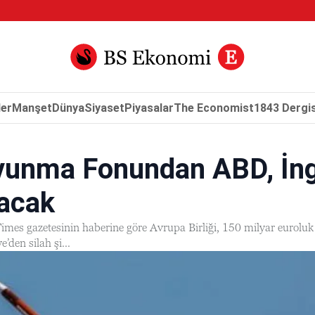
er
Manşet
Dünya
Siyaset
Piyasalar
The Economist
1843 Dergis
unma Fonundan ABD, İngi
lacak
 Times gazetesinin haberine göre Avrupa Birliği, 150 milyar eurol
e’den silah şi...