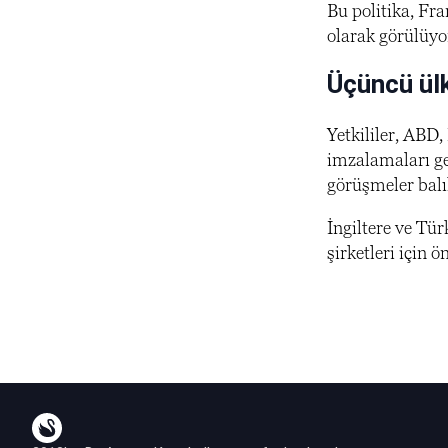
Bu politika, Fr
olarak görülüyo
Üçüncü ül
Yetkililer, ABD,
imzalamaları ge
görüşmeler balık
İngiltere ve Tü
şirketleri için ö