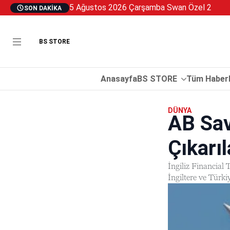
5 Ağustos 2026 Çarşamba Swan Özel 2
SON DAKIKA
BS STORE
Anasayfa
BS STORE
Tüm Haberl
DÜNYA
AB Sav
Çıkarı
İngiliz Financial
İngiltere ve Türkiy