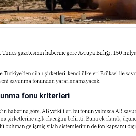
al Times gazetesinin haberine göre Avrupa Birliği, 150 mil
ve Türkiye’den silah şirketleri, kendi ülkeleri Brüksel ile
 yeni savunma fonundan yararlanamayacak.
unma fonu kriterleri
’ın haberine göre, AB yetkilileri bu fonun yalnızca AB sa
a şirketlerine açık olacağını belirtti. Buna ek olarak, üçü
ü bulunan gelişmiş silah sistemlerinin de fon kapsamı dışın