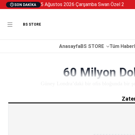
5 Ağustos 2026 Çarşamba Swan Özel 2
SON DAKIKA
BS STORE
Anasayfa
BS STORE
Tüm Haberl
60 Milyon Dol
Güney Londra’daki bir ofis bloğunda bir şe
Zaten