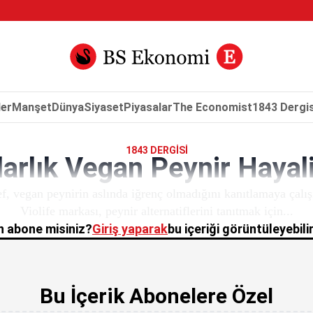
er
Manşet
Dünya
Siyaset
Piyasalar
The Economist
1843 Dergis
1843 DERGISI
arlık Vegan Peynir Hayal
f, vegan peynirin aslında iğrenç olmadığını kanıtlamaya çalı
Violife markası, peynir alternatiflerini tanıtmak için...
 abone misiniz?
Giriş yaparak
bu içeriği görüntüleyebilir
Bu İçerik Abonelere Özel