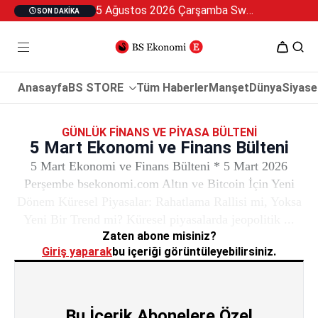
5 Ağustos 2026 Çarşamba Swan Özel 2
SON DAKIKA
Anasayfa
BS STORE
Tüm Haberler
Manşet
Dünya
Siyase
GÜNLÜK FINANS VE PIYASA BÜLTENI
5 Mart Ekonomi ve Finans Bülteni
5 Mart Ekonomi ve Finans Bülteni * 5 Mart 2026
Perşembe bsekonomi.com Altın ve Bitcoin İçin Yeni
Dönem Küresel Piyasalar: Rahatlama Rallisi mi, Yoksa
Yeni Bir Trend mi? Küresel piyasalarda jeopolitik ...
Zaten abone misiniz?
Giriş yaparak
bu içeriği görüntüleyebilirsiniz.
Bu İçerik Abonelere Özel