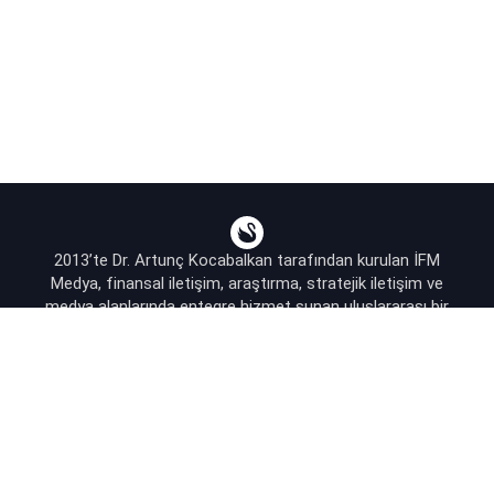
2013’te Dr. Artunç Kocabalkan tarafından kurulan İFM
Medya, finansal iletişim, araştırma, stratejik iletişim ve
medya alanlarında entegre hizmet sunan uluslararası bir
ajanstır.
destek@bsekonomi.com
Hesabım
Yazarlarımız
Sponsorluk İletişim
Kullanıcı Sözleşmesi
KVKK Aydınlatma Metni
Abonelik Planları & Hizmetler