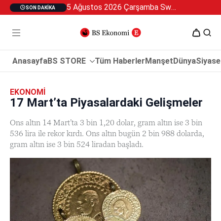
5 Ağustos 2026 Çarşamba Swan Özel 2
SON DAKIKA
Anasayfa
BS STORE
Tüm Haberler
Manşet
Dünya
Siyase
EKONOMI
17 Mart’ta Piyasalardaki Gelişmeler
Ons altın 14 Mart’ta 3 bin 1,20 dolar, gram altın ise 3 bin
536 lira ile rekor kırdı. Ons altın bugün 2 bin 988 dolarda,
gram altın ise 3 bin 524 liradan başladı.