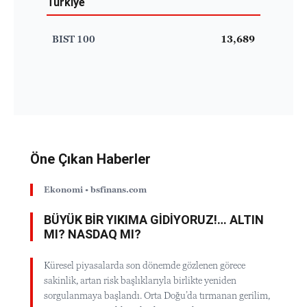
Türkiye
BIST 100
13,689
Öne Çıkan Haberler
Ekonomi • bsfinans.com
BÜYÜK BİR YIKIMA GİDİYORUZ!… ALTIN
MI? NASDAQ MI?
Küresel piyasalarda son dönemde gözlenen görece
sakinlik, artan risk başlıklarıyla birlikte yeniden
sorgulanmaya başlandı. Orta Doğu’da tırmanan gerilim,