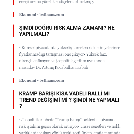
enerji arzına yönelik endişeleri artırırken; y
Ekonomi • bsfinans.com
ŞİMDİ DOĞRU RİSK ALMA ZAMANI? NE
YAPILMALI?
• Küresel piyasalarda yükseliş sürerken risklerin yeterince
fiyatlanmadığı tartışması öne çıkıyor• Yüksek faiz,
dirençli enflasyon ve jeopolitik gerilim aynı anda
masada• Dr. Artunç Kocabalkan, sabah
Ekonomi • bsfinans.com
KRAMP BARIŞI KISA VADELİ RALLİ Mİ
TREND DEĞİŞİMİ Mİ ? ŞİMDİ NE YAPMALI
?
• Jeopolitik cephede “Trump barışı” beklentisi piyasada
risk iştahını geçici olarak artırıyor• Hisse senetleri ve riskli
varlıklarda yukarı yönlü tepki görülürken, emtia tarafında