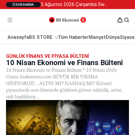
5 Ağustos 2026 Çarşamba Swan Özel 2
SON DAKIKA
Anasayfa
BS STORE
Tüm Haberler
Manşet
Dünya
Siyase
GÜNLÜK FINANS VE PIYASA BÜLTENI
10 Nisan Ekonomi ve Finans Bülteni
10 Nisan Ekonomi ve Finans Bülteni * 10 Nisan 2026
Cuma bsekonomi.com BÜYÜK BİR YIKIMA
GİDİYORUZ!… ALTIN MI? NASDAQ MI? Küresel
piyasalarda son dönemde gözlenen görece sakinlik, artan
risk başlıklarıy...