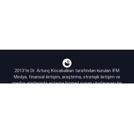
2013’te Dr. Artunç Kocabalkan tarafından kurulan İFM
Medya, finansal iletişim, araştırma, stratejik iletişim ve
medya alanlarında entegre hizmet sunan uluslararası bir
ajanstır.
destek@bsekonomi.com
Hesabım
Yazarlarımız
Sponsorluk İletişim
Kullanıcı Sözleşmesi
KVKK Aydınlatma Metni
Abonelik Planları & Hizmetler