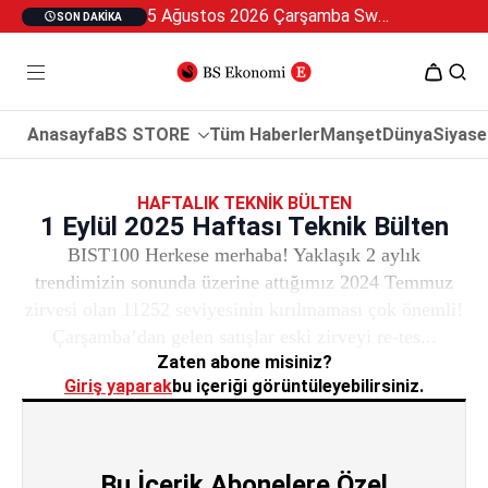
5 Ağustos 2026 Çarşamba Swan Özel 2
SON DAKIKA
Anasayfa
BS STORE
Tüm Haberler
Manşet
Dünya
Siyase
HAFTALIK TEKNIK BÜLTEN
1 Eylül 2025 Haftası Teknik Bülten
BIST100 Herkese merhaba! Yaklaşık 2 aylık
trendimizin sonunda üzerine attığımız 2024 Temmuz
zirvesi olan 11252 seviyesinin kırılmaması çok önemli!
Çarşamba’dan gelen satışlar eski zirveyi re-tes...
Zaten abone misiniz?
Giriş yaparak
bu içeriği görüntüleyebilirsiniz.
Bu İçerik Abonelere Özel