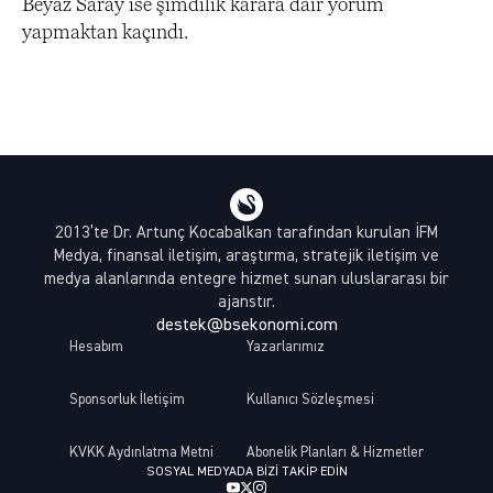
Beyaz Saray ise şimdilik karara dair yorum
yapmaktan kaçındı.
2013’te Dr. Artunç Kocabalkan tarafından kurulan İFM
Medya, finansal iletişim, araştırma, stratejik iletişim ve
medya alanlarında entegre hizmet sunan uluslararası bir
ajanstır.
destek@bsekonomi.com
Hesabım
Yazarlarımız
Sponsorluk İletişim
Kullanıcı Sözleşmesi
KVKK Aydınlatma Metni
Abonelik Planları & Hizmetler
SOSYAL MEDYADA BIZI TAKIP EDIN