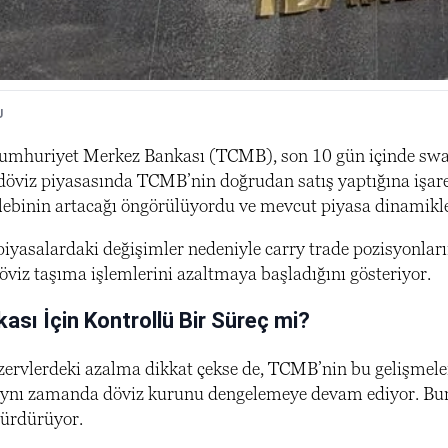
U
umhuriyet Merkez Bankası (TCMB), son 10 gün içinde swap h
öviz piyasasında TCMB’nin doğrudan satış yaptığına işar
talebinin artacağı öngörülüyordu ve mevcut piyasa dinamikle
 piyasalardaki değişimler nedeniyle carry trade pozisyonlar
öviz taşıma işlemlerini azaltmaya başladığını gösteriyor.
sı İçin Kontrollü Bir Süreç mi?
zervlerdeki azalma dikkat çekse de, TCMB’nin bu gelişmeleri
aynı zamanda döviz kurunu dengelemeye devam ediyor. Bunu
sürdürüyor.