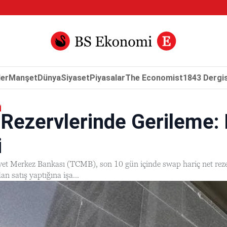
er
Manşet
Dünya
Siyaset
Piyasalar
The Economist
1843 Dergis
I
ezervlerinde Gerileme: D
i
t Merkez Bankası (TCMB), son 10 gün içinde swap hariç net rezer
 satış yaptığına işa...