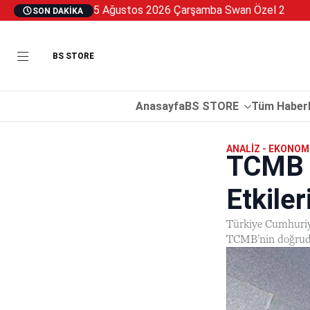
5 Ağustos 2026 Çarşamba Swan Özel 2
SON DAKIKA
BS STORE
Anasayfa
BS STORE
Tüm Haberl
ANALIZ - EKONOM
TCMB R
Etkiler
Türkiye Cumhuriye
TCMB’nin doğrudan