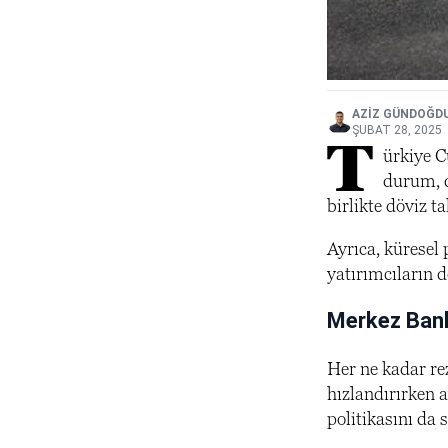
AZIZ GÜNDOĞD
ŞUBAT 28, 2025
T
ürkiye C
durum, d
birlikte döviz 
Ayrıca, küresel
yatırımcıların d
Merkez Banka
Her ne kadar re
hızlandırırken 
politikasını da 