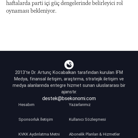
haftalarda parti içi güç dengelerinde belirleyici rol
oynaması bekleniyor.
2013’te Dr. Artunç Kocabalkan tarafından kurulan İFM
Medya, finansal iletişim, araştırma, stratejik iletişim ve
medya alanlarında entegre hizmet sunan uluslararası bir
ajanstır.
destek@bsekonomi.com
Hesabım
Yazarlarımız
Sponsorluk İletişim
Kullanıcı Sözleşmesi
KVKK Aydınlatma Metni
Abonelik Planları & Hizmetler