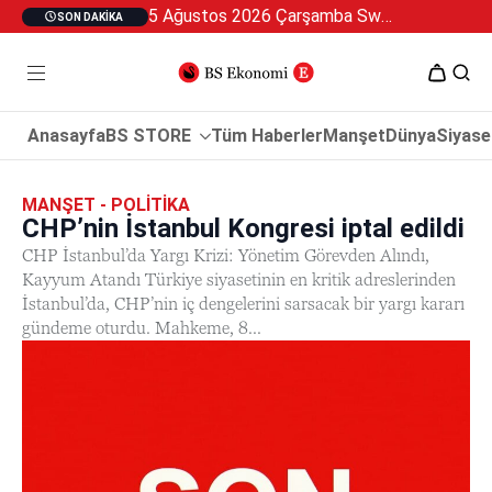
5 Ağustos 2026 Çarşamba Swan Özel 2
SON DAKIKA
Anasayfa
BS STORE
Tüm Haberler
Manşet
Dünya
Siyase
MANŞET - POLITIKA
CHP’nin İstanbul Kongresi iptal edildi
CHP İstanbul’da Yargı Krizi: Yönetim Görevden Alındı,
Kayyum Atandı Türkiye siyasetinin en kritik adreslerinden
İstanbul’da, CHP’nin iç dengelerini sarsacak bir yargı kararı
gündeme oturdu. Mahkeme, 8...