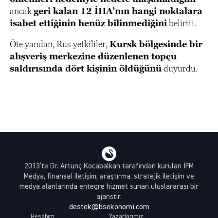
ancak
geri kalan 12 İHA’nın hangi noktalara
isabet ettiğinin henüz bilinmediğini
belirtti.
Öte yandan, Rus yetkililer,
Kursk bölgesinde bir
alışveriş merkezine düzenlenen topçu
saldırısında dört kişinin öldüğünü
duyurdu.
2013’te Dr. Artunç Kocabalkan tarafından kurulan İFM
Medya, finansal iletişim, araştırma, stratejik iletişim ve
medya alanlarında entegre hizmet sunan uluslararası bir
ajanstır.
destek@bsekonomi.com
Hesabım
Yazarlarımız