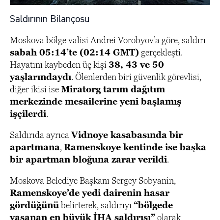
Saldırının Bilançosu
Moskova bölge valisi Andrei Vorobyov’a göre, saldırı
sabah 05:14’te (02:14 GMT)
gerçekleşti.
Hayatını kaybeden üç kişi
38, 43 ve 50
yaşlarındaydı
. Ölenlerden biri güvenlik görevlisi,
diğer ikisi ise
Miratorg tarım dağıtım
merkezinde mesailerine yeni başlamış
işçilerdi
.
Saldırıda ayrıca
Vidnoye kasabasında bir
apartmana
,
Ramenskoye kentinde ise başka
bir apartman bloğuna zarar verildi
.
Moskova Belediye Başkanı Sergey Sobyanin,
Ramenskoye’de yedi dairenin hasar
gördüğünü
belirterek, saldırıyı
“bölgede
yaşanan en büyük İHA saldırısı”
olarak