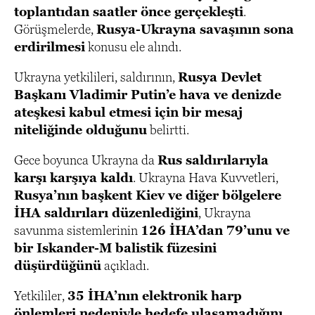
toplantıdan saatler önce gerçekleşti
.
Görüşmelerde,
Rusya-Ukrayna savaşının sona
erdirilmesi
konusu ele alındı.
Ukrayna yetkilileri, saldırının,
Rusya Devlet
Başkanı Vladimir Putin’e hava ve denizde
ateşkesi kabul etmesi için bir mesaj
niteliğinde olduğunu
belirtti.
Gece boyunca Ukrayna da
Rus saldırılarıyla
karşı karşıya kaldı
. Ukrayna Hava Kuvvetleri,
Rusya’nın başkent Kiev ve diğer bölgelere
İHA saldırıları düzenlediğini
, Ukrayna
savunma sistemlerinin
126 İHA’dan 79’unu ve
bir Iskander-M balistik füzesini
düşürdüğünü
açıkladı.
Yetkililer,
35 İHA’nın elektronik harp
önlemleri nedeniyle hedefe ulaşamadığını