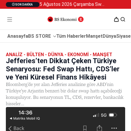
5 Ağustos 2026 Çarşamba Swan Özel 2
SON DAKIKA
Anasayfa
BS STORE
Tüm Haberler
Manşet
Dünya
Siyase
ANALIZ - BÜLTEN - DÜNYA - EKONOMI - MANŞET
Jefferies’ten Dikkat Çeken Türkiye
Senaryosu: Fed Swap Hattı, CDS’ler
ve Yeni Küresel Finans Hikâyesi
Bloomberg’de yer alan Jefferies analizine göre ABD’nin
Türkiye’ye Arjantin benzeri bir dolar swap hattı açabileceği
konuşuluyor. Bu senaryonun TL, CDS, rezervler, bankacılık
hisseler...