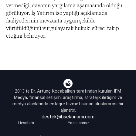
vermediği, davanın yargılama aşamasında olduğu
görülüyor. İş Yatırım ise yaptığı açıklamada
faaliyetlerinin mevzuata uygun şekilde
yürütüldüğünü vurgulayarak hukuki süreci takip
ettiğini belirtiyor.
2013’te Dr. Artunç Kocabalkan tarafından kurulan İFM
Medya, finansal iletişim, araştırma, stratejik iletişim ve
medya alanlarında entegre hizmet sunan uluslararası bir
ajanstır.
destek@bsekonomi.com
Hesabım
Yazarlarımız