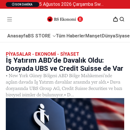
5 Ağustos 2026 Çarşamba Swan Özel 2
SON DAKIKA
Anasayfa
BS STORE
Tüm Haberler
Manşet
Dünya
Siyase
PIYASALAR - EKONOMI - SIYASET
İş Yatırım ABD’de Davalık Oldu:
Dosyada UBS ve Credit Suisse de Var
• New York Güney Bölgesi ABD Bölge Mahkemesi’nde
açılan davada İş Yatırım davalılar arasında yer aldı.• Dava
dosyasında UBS Group AG, Credit Suisse Securities ve bazı
bireysel isimler de bulunuyor.• D...