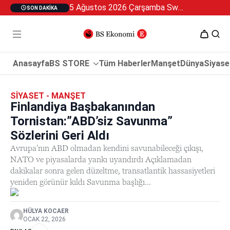
5 Ağustos 2026 Çarşamba Swan Özel 2
SON DAKIKA
Anasayfa
BS STORE
Tüm Haberler
Manşet
Dünya
Siyase
SIYASET - MANŞET
Finlandiya Başbakanından
Tornistan:”ABD’siz Savunma”
Sözlerini Geri Aldı
Avrupa’nın ABD olmadan kendini savunabileceği çıkışı,
NATO ve piyasalarda yankı uyandırdı Açıklamadan
dakikalar sonra gelen düzeltme, transatlantik hassasiyetleri
yeniden görünür kıldı Savunma başlığı...
HÜLYA KOCAER
OCAK 22, 2026