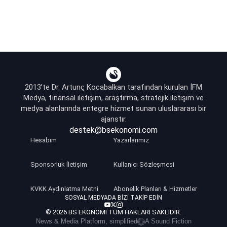
2013’te Dr. Artunç Kocabalkan tarafından kurulan İFM
Medya, finansal iletişim, araştırma, stratejik iletişim ve
medya alanlarında entegre hizmet sunan uluslararası bir
ajanstır.
destek@bsekonomi.com
Hesabım
Yazarlarımız
Sponsorluk İletişim
Kullanıcı Sözleşmesi
KVKK Aydınlatma Metni
Abonelik Planları & Hizmetler
SOSYAL MEDYADA BIZI TAKIP EDIN
© 2026 BS EKONOMI TÜM HAKLARI SAKLIDIR.
News & Media Platform, simplified
A Sound Fiction