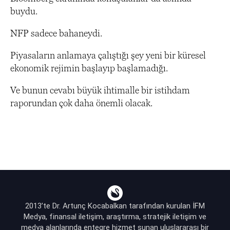
buydu.
NFP sadece bahaneydi.
Piyasaların anlamaya çalıştığı şey yeni bir küresel
ekonomik rejimin başlayıp başlamadığı.
Ve bunun cevabı büyük ihtimalle bir istihdam
raporundan çok daha önemli olacak.
2013’te Dr. Artunç Kocabalkan tarafından kurulan İFM
Medya, finansal iletişim, araştırma, stratejik iletişim ve
medya alanlarında entegre hizmet sunan uluslararası bir