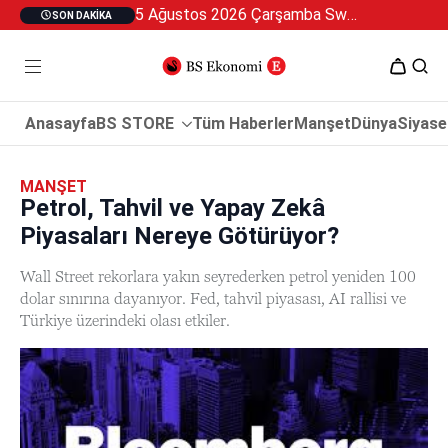
5 Ağustos 2026 Çarşamba Swan Özel 2
SON DAKIKA
Anasayfa
BS STORE
Tüm Haberler
Manşet
Dünya
Siyase
MANŞET
Petrol, Tahvil ve Yapay Zekâ
Piyasaları Nereye Götürüyor?
Wall Street rekorlara yakın seyrederken petrol yeniden 100
dolar sınırına dayanıyor. Fed, tahvil piyasası, AI rallisi ve
Türkiye üzerindeki olası etkiler.