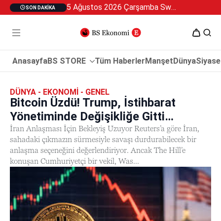
5 Ağustos 2026 Çarşamba Swan Özel 2
SON DAKIKA
Anasayfa
BS STORE
Tüm Haberler
Manşet
Dünya
Siyase
DÜNYA - EKONOMI - GENEL
Bitcoin Üzdü! Trump, İstihbarat
Yönetiminde Değişikliğe Gitti…
İran Anlaşması İçin Bekleyiş Uzuyor Reuters’a göre İran,
sahadaki çıkmazın sürmesiyle savaşı durdurabilecek bir
anlaşma seçeneğini değerlendiriyor. Ancak The Hill’e
konuşan Cumhuriyetçi bir vekil, Was...