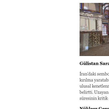
Gülistan Sara
İran’daki sembol
kırılma yaratabi
ulusal kenetlen
belirtti. Uzaya
süresinin kritik
Nükleer Gerç