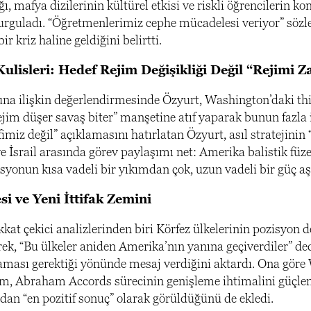
ğı, mafya dizilerinin kültürel etkisi ve riskli öğrencilerin 
guladı. “Öğretmenlerimiz cephe mücadelesi veriyor” sözleri
r kriz haline geldiğini belirtti.
lisleri: Hedef Rejim Değişikliği Değil “Rejimi Z
na ilişkin değerlendirmesinde Özyurt, Washington’daki thin
ejim düşer savaş biter” manşetine atıf yaparak bunun fazl
fimiz değil” açıklamasını hatırlatan Özyurt, asıl stratejini
 İsrail arasında görev paylaşımı net: Amerika balistik füz
syonun kısa vadeli bir yıkımdan çok, uzun vadeli bir güç aşı
i ve Yeni İttifak Zemini
kat çekici analizlerinden biri Körfez ülkelerinin pozisyon d
erek, “Bu ülkeler aniden Amerika’nın yanına geçiverdiler” d
ması gerektiği yönünde mesaj verdiğini aktardı. Ona göre
, Abraham Accords sürecinin genişleme ihtimalini güçlend
dan “en pozitif sonuç” olarak görüldüğünü de ekledi.