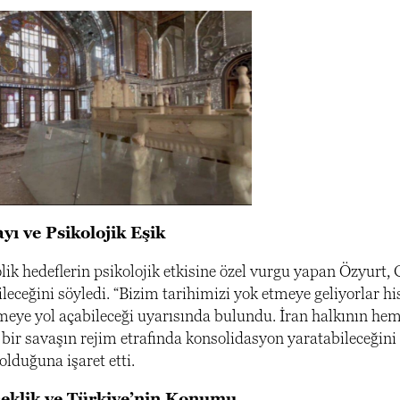
yı ve Psikolojik Eşik
ik hedeflerin psikolojik etkisine özel vurgu yapan Özyurt, G
leceğini söyledi. “Bizim tarihimizi yok etmeye geliyorlar h
meye yol açabileceği uyarısında bulundu. İran halkının he
n bir savaşın rejim etrafında konsolidasyon yaratabileceğin
 olduğuna işaret etti.
eklik ve Türkiye’nin Konumu