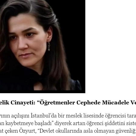
lik Cinayeti: “Öğretmenler Cephede Mücadele V
ının açılışını İstanbul’da bir meslek lisesinde öğrencisi t
can kaybetmeye başladı” diyerek artan öğrenci şiddetini sis
kat çeken Özyurt, “Devlet okullarında asla olmayan güvenliğ