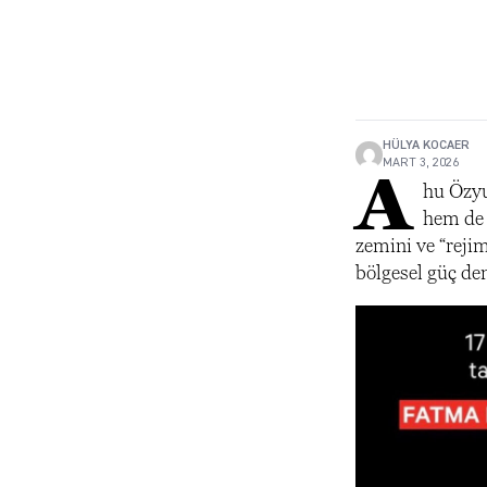
HÜLYA KOCAER
MART 3, 2026
A
hu Özyu
hem de 
zemini ve “rejim
bölgesel güç den