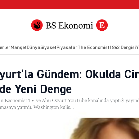
erler
Manşet
Dünya
Siyaset
Piyasalar
The Economist
1843 Dergisi
Y
yurt’la Gündem: Okulda Cin
’de Yeni Denge
n Economist TV ve Ahu Özyurt YouTube kanalında yaptığı yayında 
i masaya yatırdı. Washington kulis...