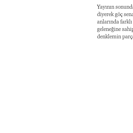
Yayının sonunda 
diyerek göç sena
anlarında farklı
geleneğine sahi
denklemin parça