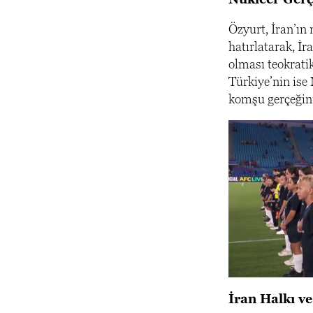
Özyurt, İran’ın 
hatırlatarak, İr
olması teokratik
Türkiye’nin ise 
komşu gerçeğini
İran Halkı ve