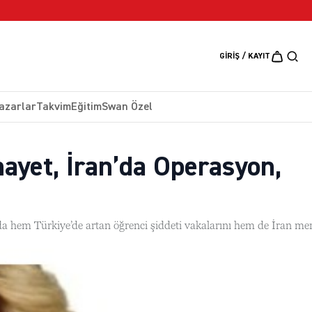
5 Ağustos 2026
GIRIŞ / KAYIT
azarlar
Takvim
Eğitim
Swan Özel
ayet, İran’da Operasyon,
hem Türkiye’de artan öğrenci şiddeti vakalarını hem de İran mer