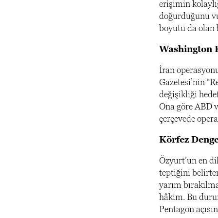
erişimin kolaylı
doğurduğunu vur
boyutu da olan bi
Washington Ku
İran operasyonu
Gazetesi’nin “R
değişikliği hede
Ona göre ABD ve
çerçevede opera
Körfez Denges
Özyurt’un en dik
teptiğini belirt
yarım bırakılma
hâkim. Bu durum
Pentagon açısın