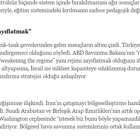
kontrolsüz biçimde sistem içinde bırakılmasının ağır sonuçlar
yle, eğitim sistemindeki kırılmanın sadece pedagojik deği
ayıflatmak”
k-tank çevrelerinden gelen mesajların altını çizdi. Türkiy
a indirgemeci olduğunu söyledi. ABD Savunma Bakanı’nın “
n “weakening the regime” yani rejimi zayıflatmak olduğunu ifa
e altyapısına, İsrail ise nükleer kapasiteye odaklanmış dur
ndırma stratejisi olduğu anlaşılıyor.
eğişimine ilişkindi. İran’ın çatışmayı bölgeselleştirme haml
edi. Suudi Arabistan ve Birleşik Arap Emirlikleri’nin artık 
 Washington cephesinde “istesek biz bunu böyle yapamazdı
iriyor. Bölgesel hava savunma sistemlerinin ortak kullan