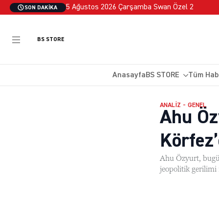
5 Ağustos 2026 Çarşamba Swan Özel 2
SON DAKIKA
BS STORE
Anasayfa
BS STORE
Tüm Hab
ANALIZ - GENEL
Ahu Öz
Körfez
Ahu Özyurt, bugü
jeopolitik gerilim