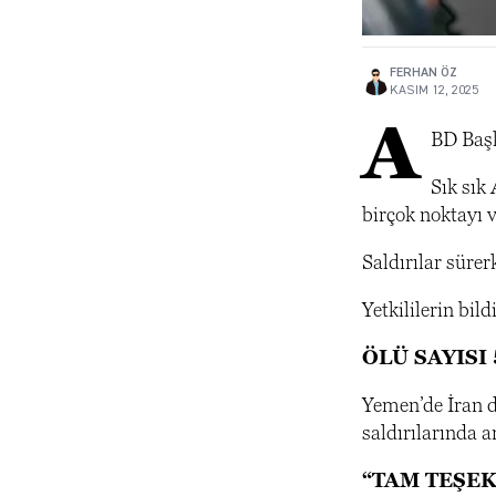
FERHAN ÖZ
KASIM 12, 2025
A
BD Başk
Sık sık
birçok noktayı 
Saldırılar süre
Yetkililerin bil
ÖLÜ SAYISI
Yemen’de İran d
saldırılarında 
“TAM TEŞE