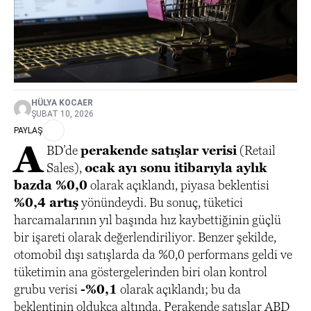
HÜLYA KOCAER
ŞUBAT 10, 2026
PAYLAŞ
A
BD’de
perakende satışlar verisi
(Retail
Sales),
ocak ayı sonu itibarıyla aylık
bazda %0,0
olarak açıklandı, piyasa beklentisi
%0,4 artış
yönündeydi. Bu sonuç, tüketici
harcamalarının yıl başında hız kaybettiğinin güçlü
bir işareti olarak değerlendiriliyor. Benzer şekilde,
otomobil dışı satışlarda da %0,0 performans geldi ve
tüketimin ana göstergelerinden biri olan kontrol
grubu verisi
-%0,1
olarak açıklandı; bu da
beklentinin oldukça altında. Perakende satışlar ABD