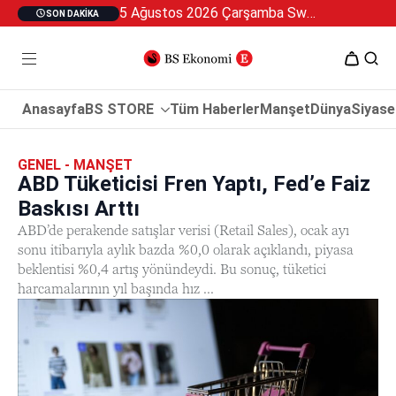
5 Ağustos 2026 Çarşamba Swan Özel 2
SON DAKIKA
Anasayfa
BS STORE
Tüm Haberler
Manşet
Dünya
Siyase
GENEL - MANŞET
ABD Tüketicisi Fren Yaptı, Fed’e Faiz
Baskısı Arttı
ABD’de perakende satışlar verisi (Retail Sales), ocak ayı
sonu itibarıyla aylık bazda %0,0 olarak açıklandı, piyasa
beklentisi %0,4 artış yönündeydi. Bu sonuç, tüketici
harcamalarının yıl başında hız ...