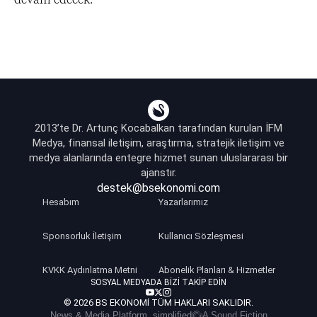
2013’te Dr. Artunç Kocabalkan tarafından kurulan İFM
Medya, finansal iletişim, araştırma, stratejik iletişim ve
medya alanlarında entegre hizmet sunan uluslararası bir
ajanstır.
destek@bsekonomi.com
Hesabım
Yazarlarımız
Sponsorluk İletişim
Kullanıcı Sözleşmesi
KVKK Aydınlatma Metni
Abonelik Planları & Hizmetler
SOSYAL MEDYADA BIZI TAKIP EDIN
© 2026 BS EKONOMI TÜM HAKLARI SAKLIDIR.
News & Media Platform, simplified
A Sound Fiction