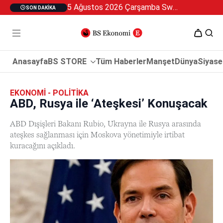
5 Ağustos 2026 Çarşamba Swan Özel 2
SON DAKIKA
Anasayfa
BS STORE
Tüm Haberler
Manşet
Dünya
Siyase
EKONOMI - POLITIKA
ABD, Rusya ile ‘Ateşkesi’ Konuşacak
ABD Dışişleri Bakanı Rubio, Ukrayna ile Rusya arasında
ateşkes sağlanması için Moskova yönetimiyle irtibat
kuracağını açıkladı.