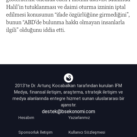
Halil’in tutuklanması ve daimi oturma izninin iptal
edilmesi konusunun “ifade özgürlüğüne girmediğini”,
bunun “ABD’de bulunma hakkı olmayan insanlarla
ilgili” olduğunu iddia etti.
2013’te Dr. Artunç Kocabalkan tarafından kurulan İFM
Medya, finansal iletişim, araştırma, stratejik iletişim ve
medya alanlarında entegre hizmet sunan uluslararası bir
ajanstır.
destek@bsekonomi.com
Hesabım
Yazarlarımız
Sponsorluk İletişim
Kullanıcı Sözleşmesi