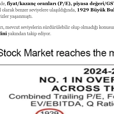
zde,
fiyat/kazanç oranları (P/E), piyasa değeri/GS
l olarak benzer seviyelere ulaşıldığında,
1929 Büyük Buh
rizler yaşanmıştı.
ı, mevcut seviyelerin sürdürülebilir olup olmadığı konus
ini
yakından takip ediyor.