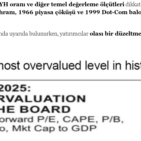
YH oranı ve diğer temel değerleme ölçütleri
dikkate
ranı, 1966 piyasa çöküşü ve 1999 Dot-Com bal
unda uyarıda bulunurken, yatırımcılar
olası bir düzeltm