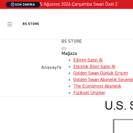
5 Ağustos 2026 Çarşamba Swan Özel 2
SON DAKIKA
BS STORE
BS STORE
Mağaza
Eğitim Satın Al
EKONOMI
Etkinlik Bilet Satın Al
Anasayfa
ABD Bo
Golden Swan Günlük Erişim
Golden Swan Abonelik Seçenek
Yeni verilere gör
The Economist Abonelik
piyasanın 1929, 1
Fiziksel Ürünler