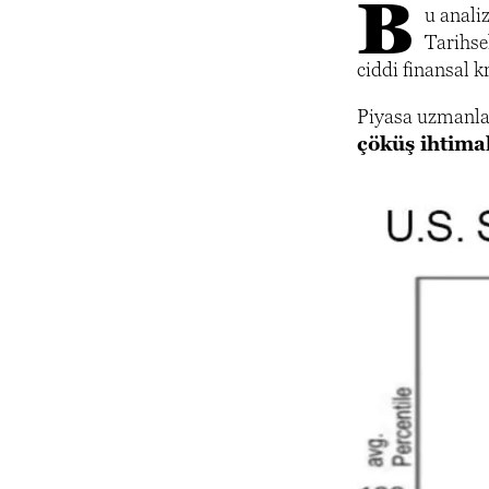
B
u anali
Tarihse
ciddi finansal k
Piyasa uzmanlar
çöküş ihtimal